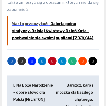
także zmierzyć się z obrazami, których nie da się
zapomnieć.
Warto przeczytać:
Galeria pełna
słodyczy. Dzisiaj Światowy Dzień Kota -
pochwalcie się swoimi pupilami [ZDJĘCIA]
Nawigacja
Na Boże Narodzenie
Barszcz, karp i
wpisu
– dobre słowo dla
moczka dla każdego
Polski [FELIETON]
chętnego.