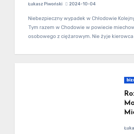
Łukasz Piwoński
2024-10-04
Niebezpieczny wypadek w Chłodowie Kolejny wypadek śmiertelny na małopolskich drogach.
Tym razem w Chodowie w powiecie miechow
osobowego z ciężarowym. Nie żyje kierowc
biz
Ro
Mo
Mi
Łuka