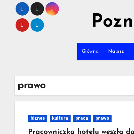
Skip
to
Pozn
content
Główna
Napisz
prawo
biznes
kultura
praca
prawo
Pracowniczka hotelu weszła d