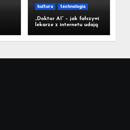
kultura
technologia
„Doktor AI” – jak fałszywi
lekarze z internetu udają
nta”
ekspertów i sieją
medyczną dezinformację