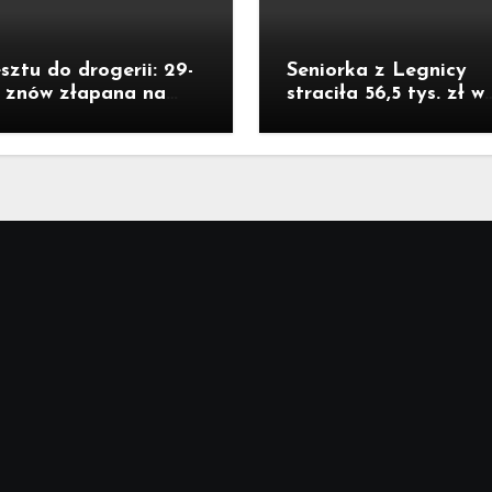
sztu do drogerii: 29-
Seniorka z Legnicy
a znów złapana na
straciła 56,5 tys. zł w
ieży
oszustwie „na policja