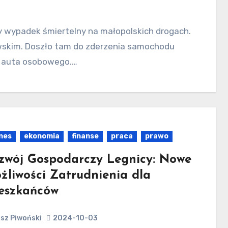
skim. Doszło tam do zderzenia samochodu
a auta osobowego.…
nes
ekonomia
finanse
praca
prawo
zwój Gospodarczy Legnicy: Nowe
żliwości Zatrudnienia dla
eszkańców
sz Piwoński
2024-10-03