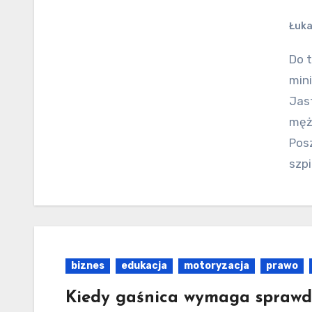
Łuka
Do tragicznego w skutkach wypadku doszło w
mini
Jas
męż
Pos
szpi
biznes
edukacja
motoryzacja
prawo
Kiedy gaśnica wymaga sprawd