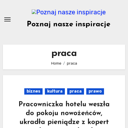
Skip
to
content
Poznaj nasze inspiracje
praca
Home
praca
biznes
kultura
praca
prawo
Pracowniczka hotelu weszła
do pokoju nowożeńców,
ukradła pieniądze z kopert