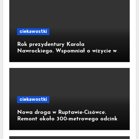
ciekawostki
Rok prezydentury Karola
Nawrockiego. Wspomniał o wizycie w
Kornowacu i piekarni państwa
Krzemień
ciekawostki
Nowa droga w Ruptawie-Cisówce.
Remont około 300-metrowego odcinka
ul. Traugutta kosztował pół miliona
złotych