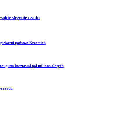
sokie stężenie czadu
 piekarni państwa Krzemień
augutta kosztował pół miliona złotych
ie czadu