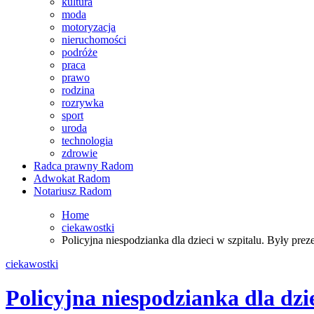
kultura
moda
motoryzacja
nieruchomości
podróże
praca
prawo
rodzina
rozrywka
sport
uroda
technologia
zdrowie
Radca prawny Radom
Adwokat Radom
Notariusz Radom
Home
ciekawostki
Policyjna niespodzianka dla dzieci w szpitalu. Były pr
ciekawostki
Policyjna niespodzianka dla dzi