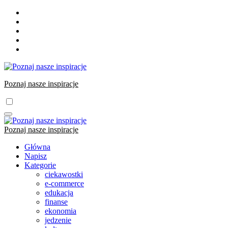
Skip
to
content
Poznaj nasze inspiracje
Poznaj nasze inspiracje
Główna
Napisz
Kategorie
ciekawostki
e-commerce
edukacja
finanse
ekonomia
jedzenie