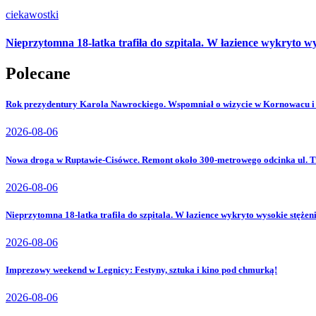
ciekawostki
Nieprzytomna 18-latka trafiła do szpitala. W łazience wykryto wy
Polecane
Rok prezydentury Karola Nawrockiego. Wspomniał o wizycie w Kornowacu i
2026-08-06
Nowa droga w Ruptawie-Cisówce. Remont około 300-metrowego odcinka ul. Tr
2026-08-06
Nieprzytomna 18-latka trafiła do szpitala. W łazience wykryto wysokie stężen
2026-08-06
Imprezowy weekend w Legnicy: Festyny, sztuka i kino pod chmurką!
2026-08-06