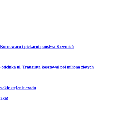
 Kornowacu i piekarni państwa Krzemień
cinka ul. Traugutta kosztował pół miliona złotych
sokie stężenie czadu
urką!