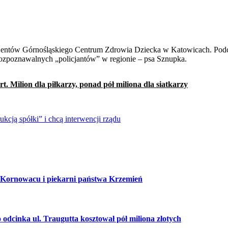
 rozpoznawalnych „policjantów” w regionie – psa Sznupka.
rt. Milion dla piłkarzy, ponad pół miliona dla siatkarzy
kcją spółki” i chcą interwencji rządu
 Kornowacu i piekarni państwa Krzemień
cinka ul. Traugutta kosztował pół miliona złotych