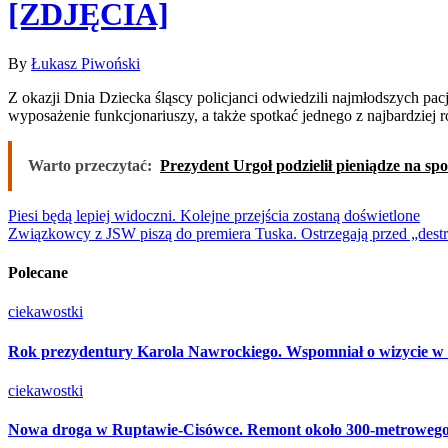
[ZDJĘCIA]
By
Łukasz Piwoński
Z okazji Dnia Dziecka śląscy policjanci odwiedzili najmłodszych pacjentów Górnośląskiego Centrum Zdrowia Dziecka w Katowicach. Podczas spotkania dzieci mogły poznać kulisy policyjnej służby, obejrzeć
wyposażenie funkcjonariuszy, a także spotkać jednego z najbardziej
Warto przeczytać:
Prezydent Urgoł podzielił pieniądze na spo
Nawigacja
Piesi będą lepiej widoczni. Kolejne przejścia zostaną doświetlone
Związkowcy z JSW piszą do premiera Tuska. Ostrzegają przed „destru
wpisu
Polecane
ciekawostki
Rok prezydentury Karola Nawrockiego. Wspomniał o wizycie w
ciekawostki
Nowa droga w Ruptawie-Cisówce. Remont około 300-metrowego od