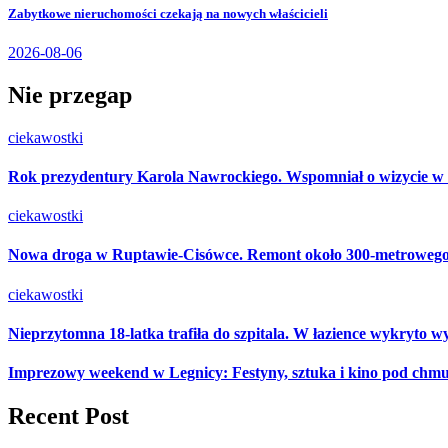
Zabytkowe nieruchomości czekają na nowych właścicieli
2026-08-06
Nie przegap
ciekawostki
Rok prezydentury Karola Nawrockiego. Wspomniał o wizycie w
ciekawostki
Nowa droga w Ruptawie-Cisówce. Remont około 300-metrowego od
ciekawostki
Nieprzytomna 18-latka trafiła do szpitala. W łazience wykryto wy
Imprezowy weekend w Legnicy: Festyny, sztuka i kino pod chm
Recent Post