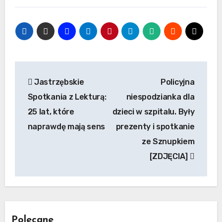
Nawigacja
Jastrzębskie
Policyjna
wpisu
Spotkania z Lekturą:
niespodzianka dla
25 lat, które
dzieci w szpitalu. Były
naprawdę mają sens
prezenty i spotkanie
ze Sznupkiem
[ZDJĘCIA]
Polecane