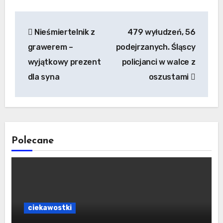
Nawigacja
Nieśmiertelnik z
479 wyłudzeń, 56
wpisu
grawerem –
podejrzanych. Śląscy
wyjątkowy prezent
policjanci w walce z
dla syna
oszustami
Polecane
ciekawostki