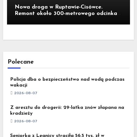
Nowa droga w Ruptawie-Cisówce.
Remont około 300-metrowego odcinka
ul. Traugutta kosztował pół miliona
złotych
Polecane
Policja dba o bezpieczeństwo nad wodą podczas
wakacji
2026-08-07
Z aresztu do drogerii: 29-latka znów złapana na
kradzieży
2026-08-07
Seniorka z Legnicy straciła 56,5 tys. zł w