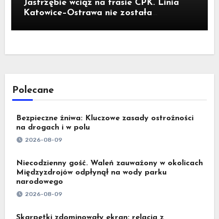
Jastrzębie wciąż na trasie CPK. Linia
Katowice–Ostrawa nie została
zatrzymana. Do Katowic w 2029r.
Polecane
Bezpieczne żniwa: Kluczowe zasady ostrożności
na drogach i w polu
2026-08-09
Niecodzienny gość. Waleń zauważony w okolicach
Międzyzdrojów odpłynął na wody parku
narodowego
2026-08-09
Skarpetki zdominowały ekran: relacja z