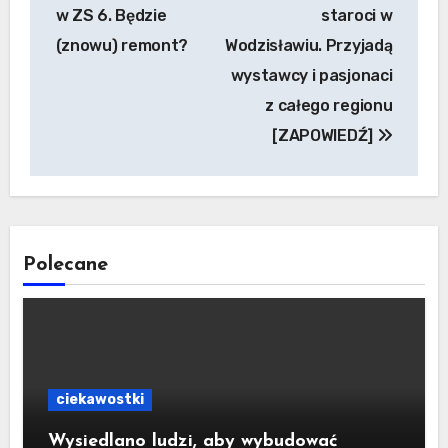
wpisu
w ZS 6. Będzie
staroci w
(znowu) remont?
Wodzisławiu. Przyjadą
wystawcy i pasjonaci
z całego regionu
[ZAPOWIEDŹ]
Polecane
ciekawostki
Wysiedlano ludzi, aby wybudować