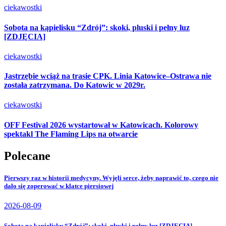
ciekawostki
Sobota na kąpielisku “Zdrój”: skoki, pluski i pełny luz
[ZDJĘCIA]
ciekawostki
Jastrzębie wciąż na trasie CPK. Linia Katowice–Ostrawa nie
została zatrzymana. Do Katowic w 2029r.
ciekawostki
OFF Festival 2026 wystartował w Katowicach. Kolorowy
spektakl The Flaming Lips na otwarcie
Polecane
Pierwszy raz w historii medycyny. Wyjęli serce, żeby naprawić to, czego nie
dało się zoperować w klatce piersiowej
2026-08-09
Sobota na kąpielisku “Zdrój”: skoki, pluski i pełny luz [ZDJĘCIA]