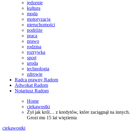
jedzenie
kultura
moda
motoryzacja
nieruchomości
podróże
praca
prawo
rodzina
rozrywka
sport
uroda
technologia
zdrowie
Radca prawny Radom
Adwokat Radom
Notariusz Radom
Home
ciekawostki
Żył jak król… z kredytów, które zaciągnął na innych.
Grozi mu 15 lat więzienia
ciekawostki