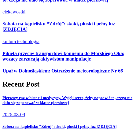
ciekawostki
Sobota na kąpielisku “Zdrój”: skoki, pluski i pełny luz
[ZDJĘCIA]
kultura
technologia
Pikieta przeciw transportowi konnemu do Morskiego Oka;
wozacy zarzucają aktywistom manipulacje
Upał w Dolnośląskiem: Ostrzeżenie meteorologiczne Nr 66
Recent Post
Pierwszy raz w historii medycyny. Wyjęli serce, żeby naprawić to, czego nie
dało się zoperować w klatce piersiowej
2026-08-09
Sobota na kąpielisku “Zdrój”: skoki, pluski i pełny luz [ZDJĘCIA]