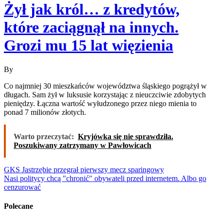
Żył jak król… z kredytów,
które zaciągnął na innych.
Grozi mu 15 lat więzienia
By
Co najmniej 30 mieszkańców województwa śląskiego pogrążył w
długach. Sam żył w luksusie korzystając z nieuczciwie zdobytych
pieniędzy. Łączna wartość wyłudzonego przez niego mienia to
ponad 7 milionów złotych.
Warto przeczytać:
Kryjówka się nie sprawdziła.
Poszukiwany zatrzymany w Pawłowicach
Nawigacja
GKS Jastrzębie przegrał pierwszy mecz sparingowy
Nasi politycy chcą "chronić" obywateli przed internetem. Albo go
wpisu
cenzurować
Polecane