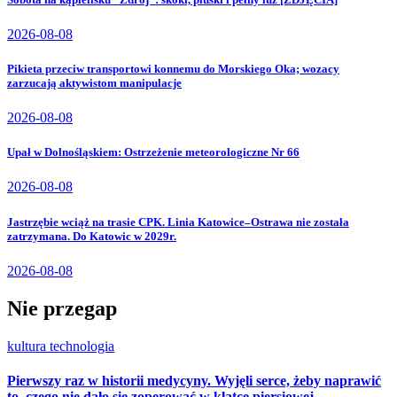
2026-08-08
Pikieta przeciw transportowi konnemu do Morskiego Oka; wozacy
zarzucają aktywistom manipulacje
2026-08-08
Upał w Dolnośląskiem: Ostrzeżenie meteorologiczne Nr 66
2026-08-08
Jastrzębie wciąż na trasie CPK. Linia Katowice–Ostrawa nie została
zatrzymana. Do Katowic w 2029r.
2026-08-08
Nie przegap
kultura
technologia
Pierwszy raz w historii medycyny. Wyjęli serce, żeby naprawić
to, czego nie dało się zoperować w klatce piersiowej