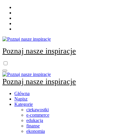
Skip
to
content
Poznaj nasze inspiracje
Poznaj nasze inspiracje
Główna
Napisz
Kategorie
ciekawostki
e-commerce
edukacja
finanse
ekonomia