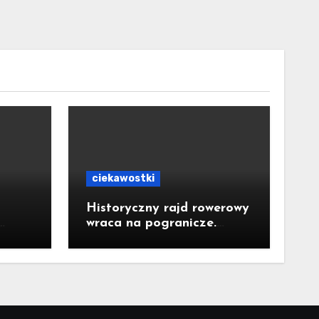
ciekawostki
Historyczny rajd rowerowy
wraca na pogranicze.
Jastrzębianie mogą
dołączyć