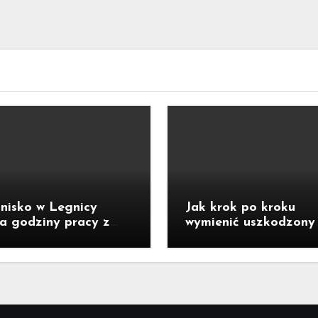
nisko w Legnicy
Jak krok po kroku
a godziny pracy z
wymienić uszkodzony
du upałów!
perlator do baterii?