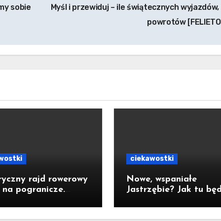
my sobie
Myśl i przewiduj – ile świątecznych wyjazdów, 
powrotów [FELIET
wostki
ciekawostki
ryczny rajd rowerowy
Nowe, wspaniałe
 na pogranicze.
Jastrzębie? Jak tu bę
zębianie mogą
za 10 lat?
zyć