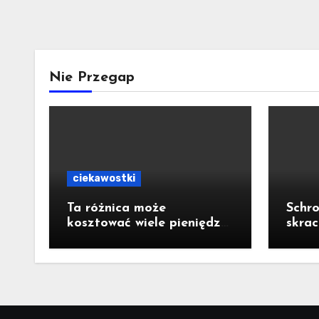
Nie Przegap
ciekawostki
Ta różnica może
Schro
kosztować wiele pieniędzy.
skrac
Polacy często mylą dwa
powo
rodzaje ubezpieczeń