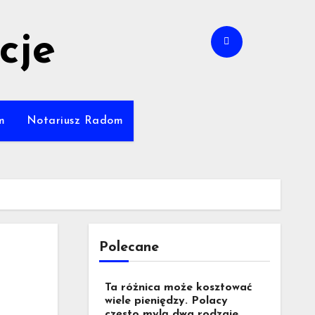
cje
m
Notariusz Radom
Polecane
Ta różnica może kosztować
wiele pieniędzy. Polacy
często mylą dwa rodzaje