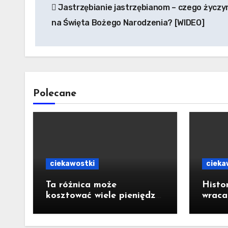
Jastrzębianie jastrzębianom – czego życzy
wpisu
na Święta Bożego Narodzenia? [WIDEO]
Polecane
ciekawostki
cieka
Ta różnica może
Histo
kosztować wiele pieniędzy.
wraca
Polacy często mylą dwa
Jastr
rodzaje ubezpieczeń
dołąc