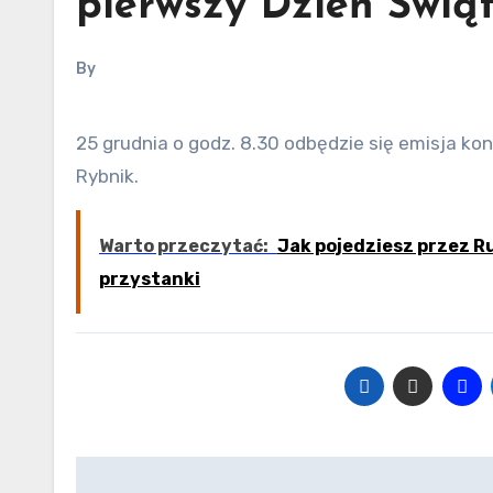
pierwszy Dzień Świąt
By
25 grudnia o godz. 8.30 odbędzie się emisja koncertu kolęd raciborskiego zespołu Bartnicky w telewizji TVT
Rybnik.
Warto przeczytać:
Jak pojedziesz przez R
przystanki
Nawigacja