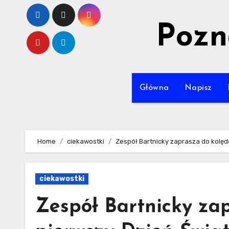
Skip
to
Pozn
content
Główna
Napisz
Home
ciekawostki
Zespół Bartnicky zaprasza do kolęd
ciekawostki
Zespół Bartnicky za