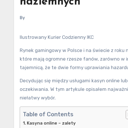
naziemnych
By
Ilustrowany Kurier Codzienny IKC
Rynek gamingowy w Polsce i na świecie z roku na
które mają ogromne rzesze fanów, zarówno w in
tajemnicą, że te dwie formy uprawiania hazardu 
Decydując się między usługami kasyn online l
oczekiwania. W tym artykule opisałem najważnie
niełatwy wybór.
Table of Contents
Kasyna online – zalety