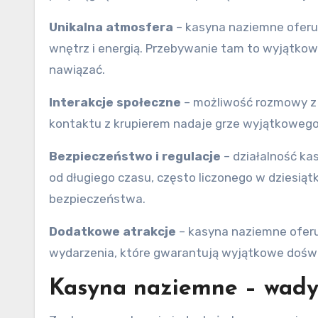
Unikalna atmosfera
– kasyna naziemne oferu
wnętrz i energią. Przebywanie tam to wyjątkow
nawiązać.
Interakcje społeczne
– możliwość rozmowy z 
kontaktu z krupierem nadaje grze wyjątkowego
Bezpieczeństwo i regulacje
– działalność ka
od długiego czasu, często liczonego w dziesią
bezpieczeństwa.
Dodatkowe atrakcje
– kasyna naziemne oferują
wydarzenia, które gwarantują wyjątkowe dośw
Kasyna naziemne – wad