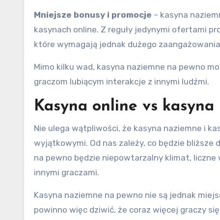
Mniejsze bonusy i promocje
– kasyna naziemn
kasynach online. Z reguły jedynymi ofertami 
które wymagają jednak dużego zaangażowania
Mimo kilku wad, kasyna naziemne na pewno m
graczom lubiącym interakcje z innymi ludźmi.
Kasyna online vs kasyna
Nie ulega wątpliwości, że kasyna naziemne i ka
wyjątkowymi. Od nas zależy, co będzie bliższe
na pewno będzie niepowtarzalny klimat, liczne 
innymi graczami.
Kasyna naziemne na pewno nie są jednak miejsc
powinno więc dziwić, że coraz więcej graczy si