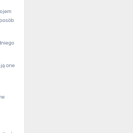
rojem
sposób
dniego
ają one
nne