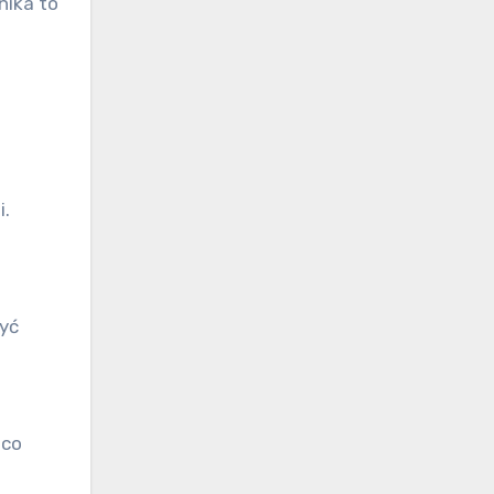
nika to
i.
być
 co