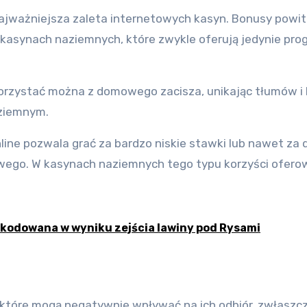
 najważniejsza zaleta internetowych kasyn. Bonusy powit
 kasynach naziemnych, które zwykle oferują jedynie pr
korzystać można z domowego zacisza, unikając tłumów i 
aziemnym.
line pozwala grać za bardzo niskie stawki lub nawet za 
sowego. W kasynach naziemnych tego typu korzyści ofero
zkodowana w wyniku zejścia lawiny pod Rysami
które mogą negatywnie wpływać na ich odbiór, zwłaszc