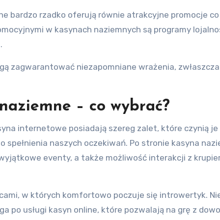
e bardzo rzadko oferują równie atrakcyjne promocje co
promocyjnymi w kasynach naziemnych są programy lojalno
.
ogą zagwarantować niezapomniane wrażenia, zwłaszcza
 naziemne – co wybrać?
syna internetowe posiadają szereg zalet, które czynią je
 do spełnienia naszych oczekiwań. Po stronie kasyna na
wyjątkowe eventy, a także możliwość interakcji z krupier
ami, w których komfortowo poczuje się introwertyk. Ni
ęga po usługi kasyn online, które pozwalają na grę z dow