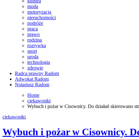
kultura
moda
motoryzacja
nieruchomości
podróże
praca
prawo
rodzina
rozrywka
sport
uroda
technologia
zdrowie
Radca prawny Radom
Adwokat Radom
Notariusz Radom
Home
ciekawostki
Wybuch i pożar w Cisownicy. Do działań skierowano st
ciekawostki
Wybuch i pożar w Cisownicy. D