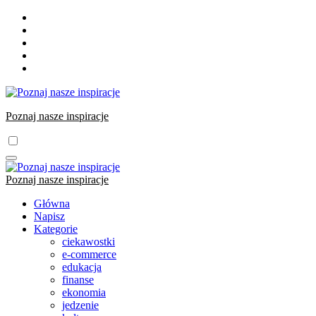
Skip
to
content
Poznaj nasze inspiracje
Poznaj nasze inspiracje
Główna
Napisz
Kategorie
ciekawostki
e-commerce
edukacja
finanse
ekonomia
jedzenie