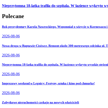
Nieprzytomna 18-latka trafiła do szpitala. W łazience wykryto wy
Polecane
Rok prezydentury Karola Nawrockiego. Wspomniał o wizycie w Kornowacu i
2026-08-06
Nowa droga w Ruptawie-Cisówce. Remont około 300-metrowego odcinka ul. Tr
2026-08-06
Nieprzytomna 18-latka trafiła do szpitala. W łazience wykryto wysokie stężen
2026-08-06
Imprezowy weekend w Legnicy: Festyny, sztuka i kino pod chmurką!
2026-08-06
Zabytkowe nieruchomości czekają na nowych właścicieli