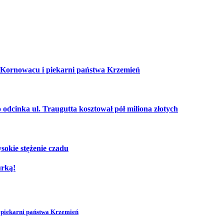
 Kornowacu i piekarni państwa Krzemień
cinka ul. Traugutta kosztował pół miliona złotych
sokie stężenie czadu
urką!
 piekarni państwa Krzemień