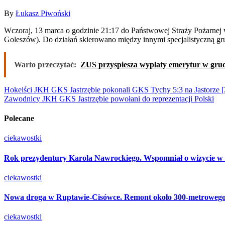
By
Łukasz Piwoński
Wczoraj, 13 marca o godzinie 21:17 do Państwowej Straży Pożarnej w Cieszynie wpłynęło zgłoszenie o wybuchu i pożarze budynku mieszkalnego zlokalizowanego na ul. Topolowej w Cisownicy (Gmina
Goleszów). Do działań skierowano między innymi specjalistyczną gr
Warto przeczytać:
ZUS przyspiesza wypłaty emerytur w grud
Nawigacja
Hokeiści JKH GKS Jastrzębie pokonali GKS Tychy 5:3 na Jasto
Zawodnicy JKH GKS Jastrzębie powołani do reprezentacji Polski
wpisu
Polecane
ciekawostki
Rok prezydentury Karola Nawrockiego. Wspomniał o wizycie w
ciekawostki
Nowa droga w Ruptawie-Cisówce. Remont około 300-metrowego od
ciekawostki