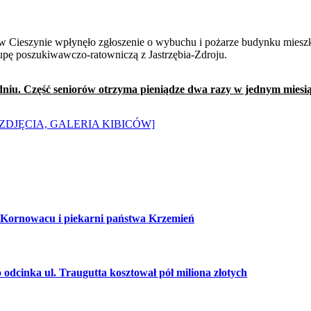
upę poszukiwawczo-ratowniczą z Jastrzębia-Zdroju.
niu. Część seniorów otrzyma pieniądze dwa razy w jednym miesi
rze [ZDJĘCIA, GALERIA KIBICÓW]
 Kornowacu i piekarni państwa Krzemień
cinka ul. Traugutta kosztował pół miliona złotych