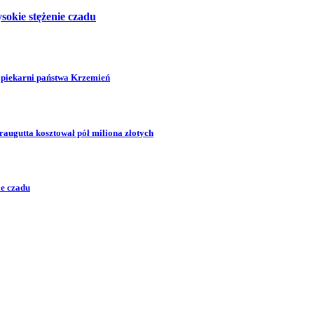
sokie stężenie czadu
 piekarni państwa Krzemień
augutta kosztował pół miliona złotych
ie czadu