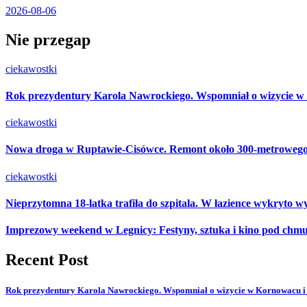
2026-08-06
Nie przegap
ciekawostki
Rok prezydentury Karola Nawrockiego. Wspomniał o wizycie w
ciekawostki
Nowa droga w Ruptawie-Cisówce. Remont około 300-metrowego od
ciekawostki
Nieprzytomna 18-latka trafiła do szpitala. W łazience wykryto wy
Imprezowy weekend w Legnicy: Festyny, sztuka i kino pod chm
Recent Post
Rok prezydentury Karola Nawrockiego. Wspomniał o wizycie w Kornowacu i