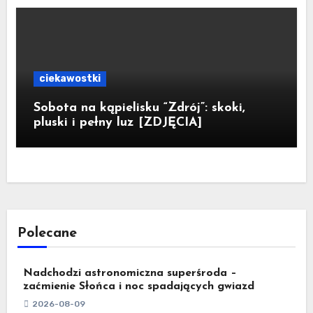
ciekawostki
Sobota na kąpielisku “Zdrój”: skoki,
pluski i pełny luz [ZDJĘCIA]
Polecane
Nadchodzi astronomiczna superśroda –
zaćmienie Słońca i noc spadających gwiazd
2026-08-09