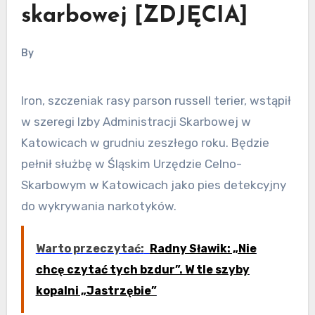
skarbowej [ZDJĘCIA]
By
Iron, szczeniak rasy parson russell terier, wstąpił
w szeregi Izby Administracji Skarbowej w
Katowicach w grudniu zeszłego roku. Będzie
pełnił służbę w Śląskim Urzędzie Celno-
Skarbowym w Katowicach jako pies detekcyjny
do wykrywania narkotyków.
Warto przeczytać:
Radny Sławik: „Nie
chcę czytać tych bzdur”. W tle szyby
kopalni „Jastrzębie”