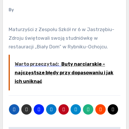
By
Maturzyści z Zespołu Szkół nr 6 w Jastrzębiu-
Zdroju świętowali swoją studniówkę w
restauracji „Biały Dom” w Rybniku-Ochojcu.
Warto przeczytać:
Buty narciarskie –
najczęstsze błędy przy dopasowaniu i jak
ich uniknąć