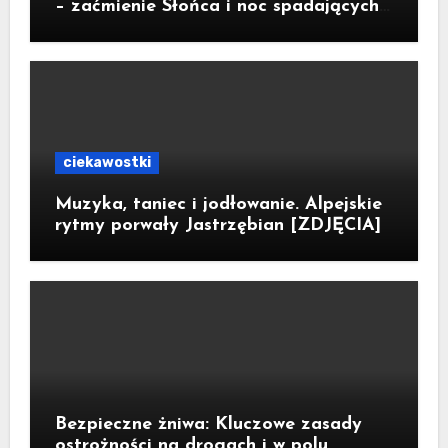
– zaćmienie Słońca i noc spadających
gwiazd
ciekawostki
Muzyka, taniec i jodłowanie. Alpejskie
rytmy porwały Jastrzębian [ZDJĘCIA]
Bezpieczne żniwa: Kluczowe zasady
ostrożności na drogach i w polu