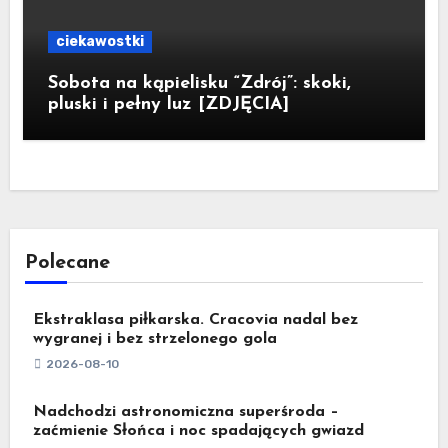
ciekawostki
Sobota na kąpielisku “Zdrój”: skoki,
pluski i pełny luz [ZDJĘCIA]
Polecane
Ekstraklasa piłkarska. Cracovia nadal bez
wygranej i bez strzelonego gola
2026-08-10
Nadchodzi astronomiczna superśroda –
zaćmienie Słońca i noc spadających gwiazd