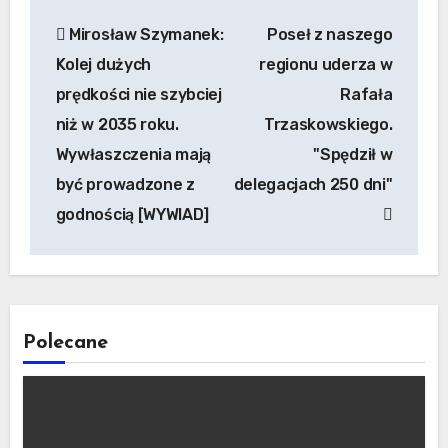
Nawigacja
Mirosław Szymanek:
Poseł z naszego
wpisu
Kolej dużych
regionu uderza w
prędkości nie szybciej
Rafała
niż w 2035 roku.
Trzaskowskiego.
Wywłaszczenia mają
"Spędził w
być prowadzone z
delegacjach 250 dni"
godnością [WYWIAD]
Polecane