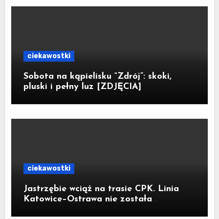
ciekawostki
Sobota na kąpielisku “Zdrój”: skoki,
pluski i pełny luz [ZDJĘCIA]
ciekawostki
Jastrzębie wciąż na trasie CPK. Linia
Katowice–Ostrawa nie została
zatrzymana. Do Katowic w 2029r.