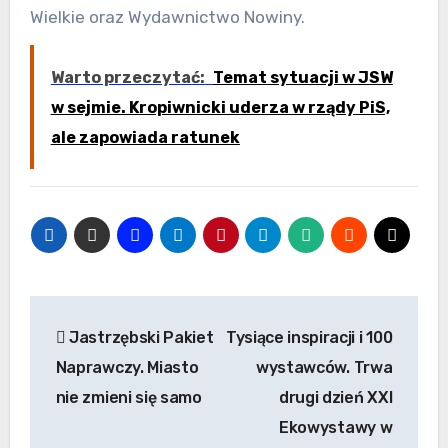
Wielkie oraz Wydawnictwo Nowiny.
Warto przeczytać:
Temat sytuacji w JSW
w sejmie. Kropiwnicki uderza w rządy PiS,
ale zapowiada ratunek
Nawigacja
Jastrzębski Pakiet
Tysiące inspiracji i 100
wpisu
Naprawczy. Miasto
wystawców. Trwa
nie zmieni się samo
drugi dzień XXI
Ekowystawy w