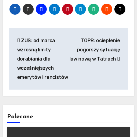
Nawigacja
ZUS: od marca
TOPR: ocieplenie
wpisu
wzrosną limity
pogorszy sytuację
dorabiania dla
lawinową w Tatrach
wcześniejszych
emerytów i rencistów
Polecane