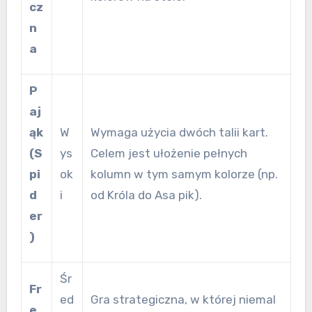
cz
n
a
P
aj
ąk
W
Wymaga użycia dwóch talii kart.
(S
ys
Celem jest ułożenie pełnych
pi
ok
kolumn w tym samym kolorze (np.
d
i
od Króla do Asa pik).
er
)
Śr
Fr
ed
Gra strategiczna, w której niemal
e