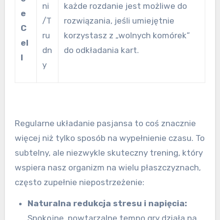
ni
każde rozdanie jest możliwe do
e
/T
rozwiązania, jeśli umiejętnie
C
ru
korzystasz z „wolnych komórek”
el
dn
do odkładania kart.
l
y
Regularne układanie pasjansa to coś znacznie
więcej niż tylko sposób na wypełnienie czasu. To
subtelny, ale niezwykle skuteczny trening, który
wspiera nasz organizm na wielu płaszczyznach,
często zupełnie niepostrzeżenie:
Naturalna redukcja stresu i napięcia:
Spokojne, powtarzalne tempo gry działa na