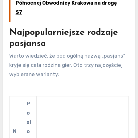
Północnej Obwodnicy Krakowa na drogę
S7
Najpopularniejsze rodzaje
pasjansa
Warto wiedzieć, że pod ogólną nazwą „pasjans”
kryje się cała rodzina gier. Oto trzy najczęściej
wybierane warianty:
P
o
zi
N
o