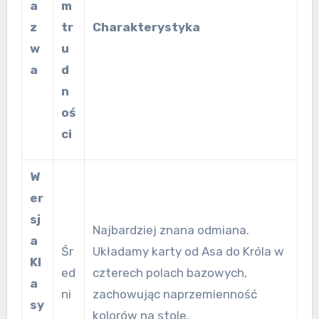
a
m
z
tr
Charakterystyka
w
u
a
d
n
oś
ci
W
er
sj
Najbardziej znana odmiana.
a
Śr
Układamy karty od Asa do Króla w
Kl
ed
czterech polach bazowych,
a
ni
zachowując naprzemienność
sy
kolorów na stole.