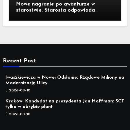
Nowe nagranie po awanturze w
starostwie. Starosta odpowiada
posłowi z Raciborza. "Niech najpierw
wyjaśni swój udział w wielu aferach"
Recent Post
Iwaszkiewicza w Nowej Odsłonie: Rządowe Miliony na
Modernizację Ulicy
2026-08-10
Kraków. Kandydat na prezydenta Jan Hoffman: SCT
tylko w obrębie plant
2026-08-10