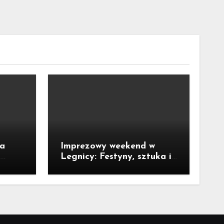
ka
Imprezowy weekend w
Legnicy: Festyny, sztuka i
okie
kino pod chmurką!