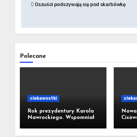
Oszuści podszywają się pod skarbówkę
wpisu
Polecane
ciekawostki
cieka
Rok prezydentury Karola
Nowa 
Nawrockiego. Wspomniał
Cisów
o wizycie w Kornowacu i
300-m
piekarni państwa
ul. T
Krzemień
pół m