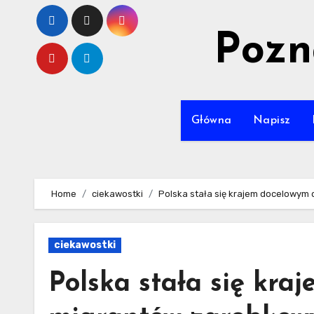
Skip
to
Pozn
content
Główna
Napisz
Home
ciekawostki
Polska stała się krajem docelowym
ciekawostki
Polska stała się kra