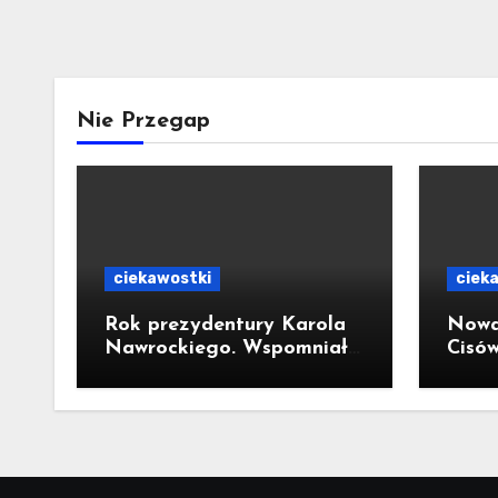
Nie Przegap
ciekawostki
ciek
Rok prezydentury Karola
Nowa
Nawrockiego. Wspomniał
Cisó
o wizycie w Kornowacu i
300-
piekarni państwa
Trau
Krzemień
milio