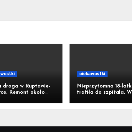
awostki
ciekawostki
 droga w Ruptawie-
Nieprzytomna 18-lat
wce. Remont około
trafiła do szpitala. W
metrowego odcinka ul.
łazience wykryto wys
gutta kosztował pół
stężenie czadu
na złotych