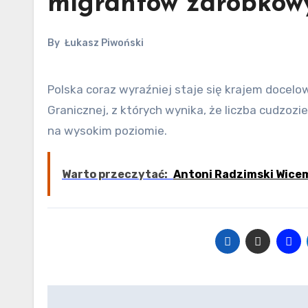
migrantów zarobkow
By
Łukasz Piwoński
Polska coraz wyraźniej staje się krajem docelowym dla migrantów zarobkowych. Potwierdzają to dane Straży
Granicznej, z których wynika, że liczba cudzoz
na wysokim poziomie.
Warto przeczytać:
Antoni Radzimski Wicem
Nawigacja