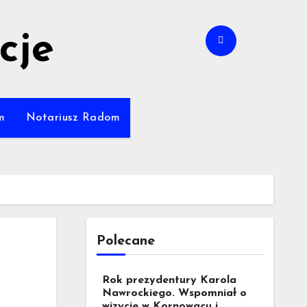
cje
m
Notariusz Radom
Polecane
Rok prezydentury Karola
Nawrockiego. Wspomniał o
wizycie w Kornowacu i