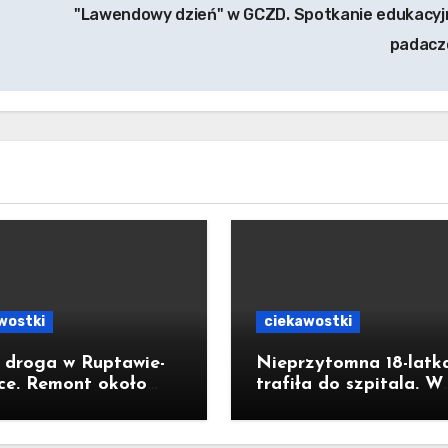
"Lawendowy dzień" w GCZD. Spotkanie edukacyj
padac
wostki
ciekawostki
droga w Ruptawie-
Nieprzytomna 18-latk
ce. Remont około
trafiła do szpitala. W
etrowego odcinka
łazience wykryto wyso
raugutta kosztował
stężenie czadu
iliona złotych