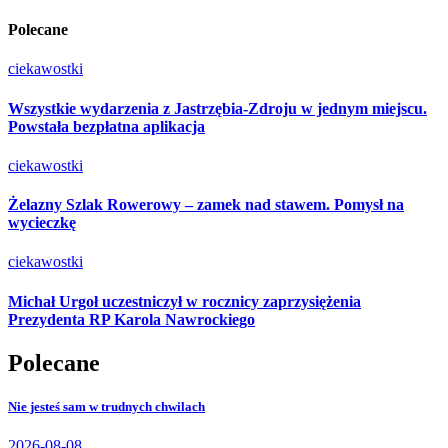
Polecane
ciekawostki
Wszystkie wydarzenia z Jastrzębia-Zdroju w jednym miejscu.
Powstała bezpłatna aplikacja
ciekawostki
Żelazny Szlak Rowerowy – zamek nad stawem. Pomysł na
wycieczkę
ciekawostki
Michał Urgoł uczestniczył w rocznicy zaprzysiężenia
Prezydenta RP Karola Nawrockiego
Polecane
Nie jesteś sam w trudnych chwilach
2026-08-08