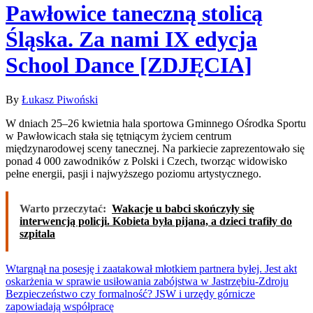
Pawłowice taneczną stolicą
Śląska. Za nami IX edycja
School Dance [ZDJĘCIA]
By
Łukasz Piwoński
W dniach 25–26 kwietnia hala sportowa Gminnego Ośrodka Sportu
w Pawłowicach stała się tętniącym życiem centrum
międzynarodowej sceny tanecznej. Na parkiecie zaprezentowało się
ponad 4 000 zawodników z Polski i Czech, tworząc widowisko
pełne energii, pasji i najwyższego poziomu artystycznego.
Warto przeczytać:
Wakacje u babci skończyły się
interwencją policji. Kobieta była pijana, a dzieci trafiły do
szpitala
Nawigacja
Wtargnął na posesję i zaatakował młotkiem partnera byłej. Jest akt
oskarżenia w sprawie usiłowania zabójstwa w Jastrzębiu-Zdroju
wpisu
Bezpieczeństwo czy formalność? JSW i urzędy górnicze
zapowiadają współpracę