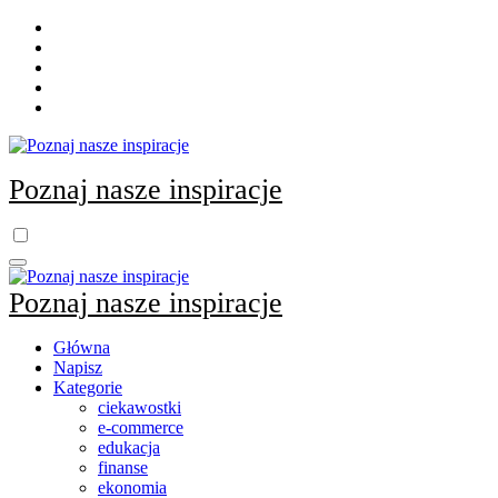
Skip
to
content
Poznaj nasze inspiracje
Poznaj nasze inspiracje
Główna
Napisz
Kategorie
ciekawostki
e-commerce
edukacja
finanse
ekonomia