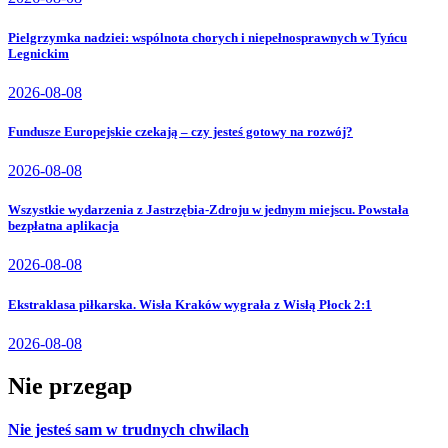
Pielgrzymka nadziei: wspólnota chorych i niepełnosprawnych w Tyńcu
Legnickim
2026-08-08
Fundusze Europejskie czekają – czy jesteś gotowy na rozwój?
2026-08-08
Wszystkie wydarzenia z Jastrzębia-Zdroju w jednym miejscu. Powstała
bezpłatna aplikacja
2026-08-08
Ekstraklasa piłkarska. Wisła Kraków wygrała z Wisłą Płock 2:1
2026-08-08
Nie przegap
Nie jesteś sam w trudnych chwilach