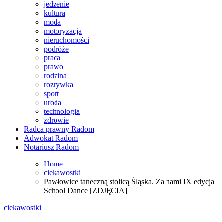
jedzenie
kultura
moda
motoryzacja
nieruchomości
podróże
praca
prawo
rodzina
rozrywka
sport
uroda
technologia
zdrowie
Radca prawny Radom
Adwokat Radom
Notariusz Radom
Home
ciekawostki
Pawłowice taneczną stolicą Śląska. Za nami IX edycja
School Dance [ZDJĘCIA]
ciekawostki