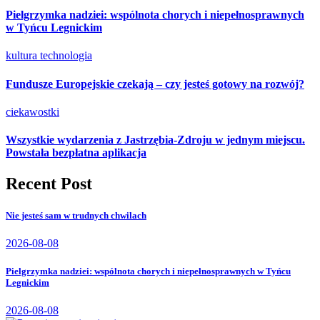
Pielgrzymka nadziei: wspólnota chorych i niepełnosprawnych
w Tyńcu Legnickim
kultura
technologia
Fundusze Europejskie czekają – czy jesteś gotowy na rozwój?
ciekawostki
Wszystkie wydarzenia z Jastrzębia-Zdroju w jednym miejscu.
Powstała bezpłatna aplikacja
Recent Post
Nie jesteś sam w trudnych chwilach
2026-08-08
Pielgrzymka nadziei: wspólnota chorych i niepełnosprawnych w Tyńcu
Legnickim
2026-08-08