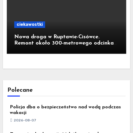
ciekawostki
Nowa droga w Ruptawie-Cisówce.
Remont około 300-metrowego odcinka
ul. Traugutta kosztował pół miliona
złotych
Polecane
Policja dba o bezpieczeństwo nad wodą podczas
wakacji
2026-08-07