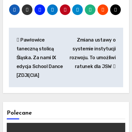
Nawigacja
Pawłowice
Zmiana ustawy o
wpisu
taneczną stolicą
systemie instytucji
Śląska. Za nami IX
rozwoju. To umożliwi
edycja School Dance
ratunek dla JSW
[ZDJĘCIA]
Polecane