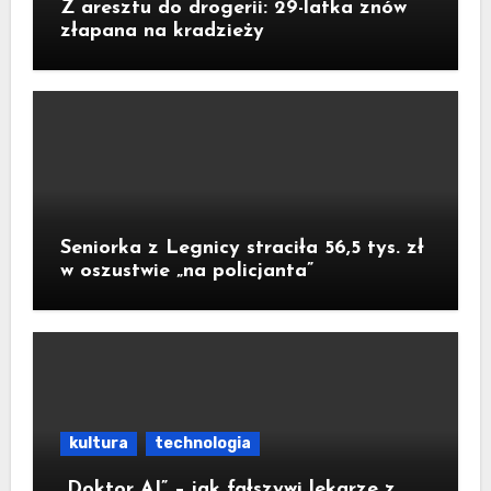
Z aresztu do drogerii: 29-latka znów
złapana na kradzieży
Seniorka z Legnicy straciła 56,5 tys. zł
w oszustwie „na policjanta”
kultura
technologia
„Doktor AI” – jak fałszywi lekarze z