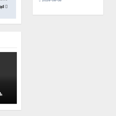
2026-08-05
tąd
h
]