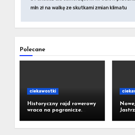
wpisu
mln zł na walkę ze skutkami zmian klimatu
Polecane
ciekawostki
cieka
Historyczny rajd rowerowy
Nowe,
wraca na pogranicze.
Jastr
Jastrzębianie mogą
za 10 
dołączyć