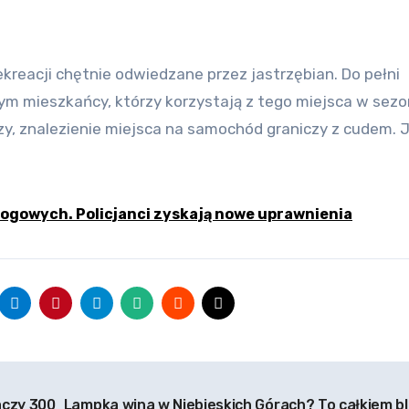
tym mieszkańcy, którzy korzystają z tego miejsca w sezo
zy, znalezienie miejsca na samochód graniczy z cudem. 
ogowych. Policjanci zyskają nowe uprawnienia
aczy 300
Lampka wina w Niebieskich Górach? To całkiem bl