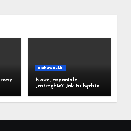
ciekawostki
erowy
Nowe, wspaniałe
Jastrzębie? Jak tu będzie
za 10 lat?