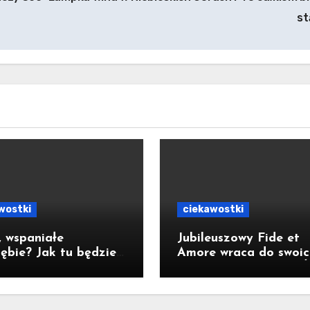
s
wostki
ciekawostki
 wspaniałe
Jubileuszowy Fide et
zębie? Jak tu będzie
Amore wraca do swoic
lat?
korzeni [ZAPOWIEDŹ