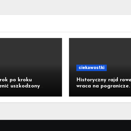
ciekawostki
rok po kroku
Historyczny rajd row
enić uszkodzony
wraca na pogranicze.
tor do baterii?
Jastrzębianie mogą
dołączyć