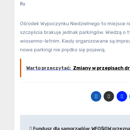
By
Ośrodek Wypoczynku Niedzielnego to miejsce rekreacji chętnie odwiedzane przez jastrzębian. Do pełni
szczęścia brakuje jednak parkingów. Wiedzą o 
wiosenno-letnim. Kiedy organizowane są impre
nowe parkingi nie prędko się pojawią.
Warto przeczytać:
Zmiany w przepisach dr
Nawigacja
Fundusz dla samorządów: WFOŚiGW przezn