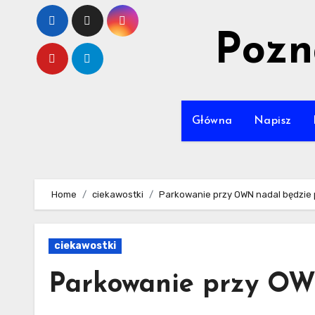
Skip
to
Pozn
content
Główna
Napisz
Home
ciekawostki
Parkowanie przy OWN nadal będzie
ciekawostki
Parkowanie przy OW