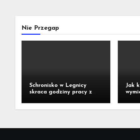
Nie Przegap
Schronisko w Legnicy
Jak k
skraca godziny pracy z
wymi
powodu upałów!
perla