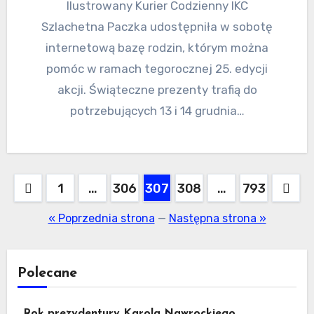
Ilustrowany Kurier Codzienny IKC
Szlachetna Paczka udostępniła w sobotę
internetową bazę rodzin, którym można
pomóc w ramach tegorocznej 25. edycji
akcji. Świąteczne prezenty trafią do
potrzebujących 13 i 14 grudnia…
Stronicowanie
1
…
306
307
308
…
793
wpisów
« Poprzednia strona
—
Następna strona »
Polecane
Rok prezydentury Karola Nawrockiego.