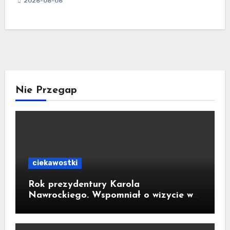
2026-08-06
Nie Przegap
ciekawostki
Rok prezydentury Karola
Nawrockiego. Wspomniał o wizycie w
Kornowacu i piekarni państwa
Krzemień