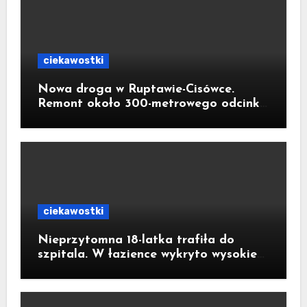
ciekawostki
Nowa droga w Ruptawie-Cisówce.
Remont około 300-metrowego odcinka
ul. Traugutta kosztował pół miliona
złotych
ciekawostki
Nieprzytomna 18-latka trafiła do
szpitala. W łazience wykryto wysokie
stężenie czadu