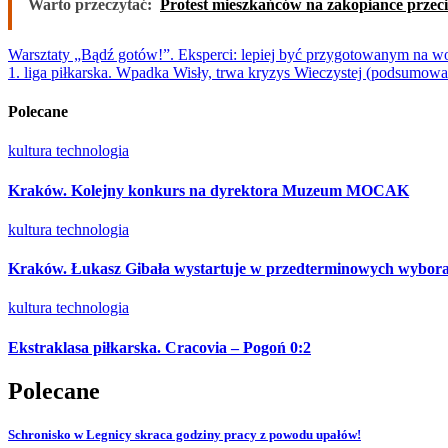
Warto przeczytać:
Protest mieszkańców na zakopiance przec
Nawigacja
Warsztaty „Bądź gotów!”. Eksperci: lepiej być przygotowanym na w
1. liga piłkarska. Wpadka Wisły, trwa kryzys Wieczystej (podsumowa
wpisu
Polecane
kultura
technologia
Kraków. Kolejny konkurs na dyrektora Muzeum MOCAK
kultura
technologia
Kraków. Łukasz Gibała wystartuje w przedterminowych wybora
kultura
technologia
Ekstraklasa piłkarska. Cracovia – Pogoń 0:2
Polecane
Schronisko w Legnicy skraca godziny pracy z powodu upałów!