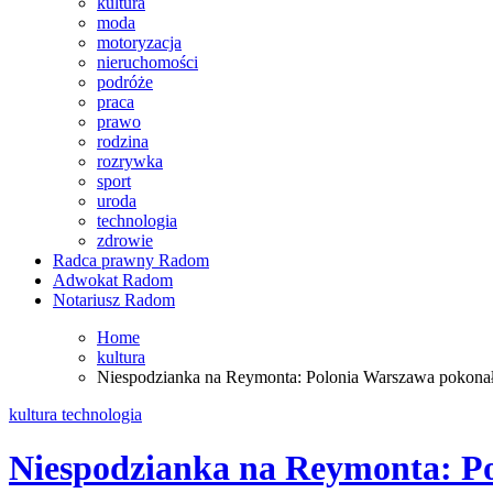
kultura
moda
motoryzacja
nieruchomości
podróże
praca
prawo
rodzina
rozrywka
sport
uroda
technologia
zdrowie
Radca prawny Radom
Adwokat Radom
Notariusz Radom
Home
kultura
Niespodzianka na Reymonta: Polonia Warszawa pokona
kultura
technologia
Niespodzianka na Reymonta: P