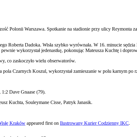
szość Polonii Warszawa. Spotkanie na stadionie przy ulicy Reymonta z
olnego Roberta Dadoka. Wisła szybko wyrównała. W 16. minucie sędzia
pewnie wykorzystał jedenastkę, pokonując Mateusza Kuchtę i doprowa
ywy, co zaskoczyło wielu obserwatorów.
pola Czarnych Koszul, wykorzystał zamieszanie w polu karnym po rzuci
, 1:2 Dave Gnaase (79).
eusz Kuchta, Souleymane Cisse, Patryk Janasik.
Wisłę Kraków
appeared first on
Ilustrowany Kurier Codzienny IKC
.