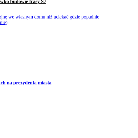
iwko budowie trasy S7
ojnę we własnym domu niż uciekać gdzie popadnie
nie)
ch na prezydenta miasta