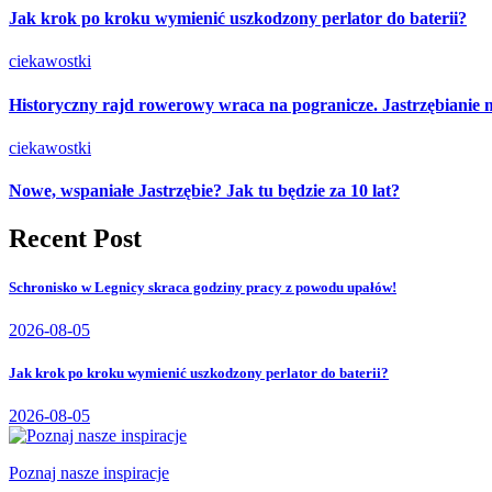
Jak krok po kroku wymienić uszkodzony perlator do baterii?
ciekawostki
Historyczny rajd rowerowy wraca na pogranicze. Jastrzębianie 
ciekawostki
Nowe, wspaniałe Jastrzębie? Jak tu będzie za 10 lat?
Recent Post
Schronisko w Legnicy skraca godziny pracy z powodu upałów!
2026-08-05
Jak krok po kroku wymienić uszkodzony perlator do baterii?
2026-08-05
Poznaj nasze inspiracje