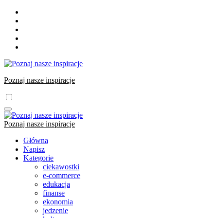
Skip
to
content
Poznaj nasze inspiracje
Poznaj nasze inspiracje
Główna
Napisz
Kategorie
ciekawostki
e-commerce
edukacja
finanse
ekonomia
jedzenie