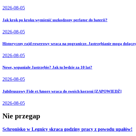
2026-08-05
Jak krok po kroku wymienić uszkodzony perlator do baterii?
2026-08-05
Historyczny rajd rowerowy wraca na pogranicze. Jastrzębianie mogą dołącz
2026-08-05
Nowe, wspaniałe Jastrzębie? Jak tu będzie za 10 lat?
2026-08-05
Jubileuszowy Fide et Amore wraca do swoich korzeni [ZAPOWIEDŹ]
2026-08-05
Nie przegap
Schronisko w Legnicy skraca godziny pracy z powodu upałów!