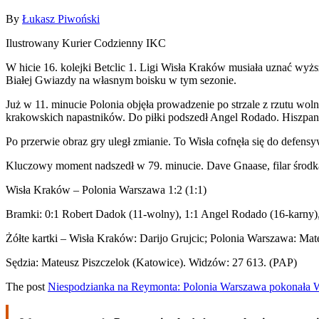
By
Łukasz Piwoński
Ilustrowany Kurier Codzienny IKC
W hicie 16. kolejki Betclic 1. Ligi Wisła Kraków musiała uznać wyż
Białej Gwiazdy na własnym boisku w tym sezonie.
Już w 11. minucie Polonia objęła prowadzenie po strzale z rzutu w
krakowskich napastników. Do piłki podszedł Angel Rodado. Hiszpan 
Po przerwie obraz gry uległ zmianie. To Wisła cofnęła się do defens
Kluczowy moment nadszedł w 79. minucie. Dave Gnaase, filar środka 
Wisła Kraków – Polonia Warszawa 1:2 (1:1)
Bramki: 0:1 Robert Dadok (11-wolny), 1:1 Angel Rodado (16-karny)
Żółte kartki – Wisła Kraków: Darijo Grujcic; Polonia Warszawa: Mat
Sędzia: Mateusz Piszczelok (Katowice). Widzów: 27 613. (PAP)
The post
Niespodzianka na Reymonta: Polonia Warszawa pokonała 