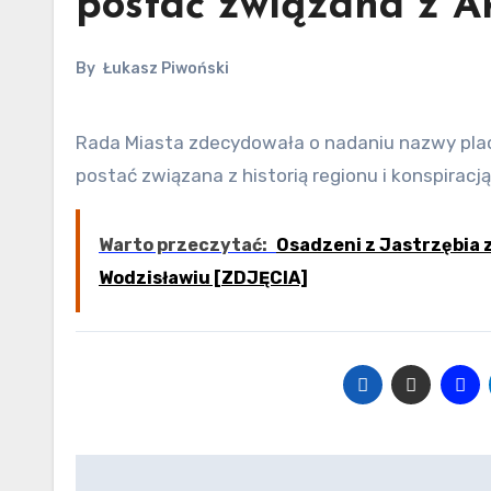
postać związana z A
By
Łukasz Piwoński
Rada Miasta zdecydowała o nadaniu nazwy placowi w pobliżu Domu Zdrojowego. Nowym patronem zostanie
postać związana z historią regionu i konspiracją
Warto przeczytać:
Osadzeni z Jastrzębia z
Wodzisławiu [ZDJĘCIA]
Nawigacja