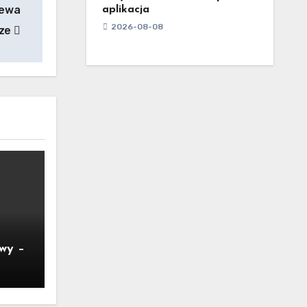
elewa
aplikacja
2026-08-08
dze
wy –