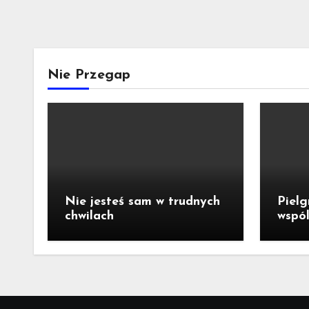
Nie Przegap
Nie jesteś sam w trudnych
Pielg
chwilach
wspól
niep
Tyńc