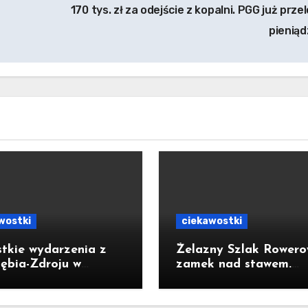
170 tys. zł za odejście z kopalni. PGG już prz
pienią
wostki
ciekawostki
tkie wydarzenia z
Żelazny Szlak Rowero
zębia-Zdroju w
zamek nad stawem.
m miejscu. Powstała
Pomysł na wycieczkę
atna aplikacja