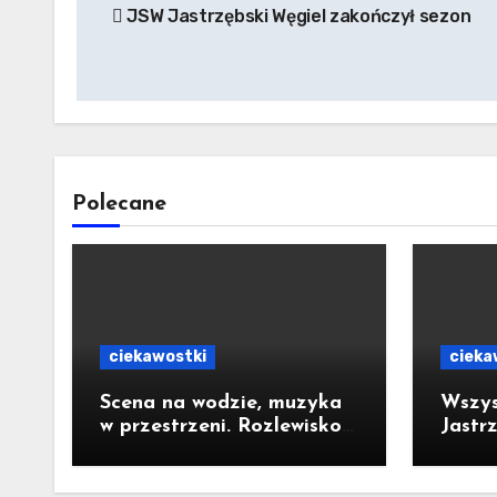
JSW Jastrzębski Węgiel zakończył sezon
wpisu
Polecane
ciekawostki
cieka
Scena na wodzie, muzyka
Wszys
w przestrzeni. Rozlewisko
Jastr
Dźwięków zachwyciło
jedny
bezpł