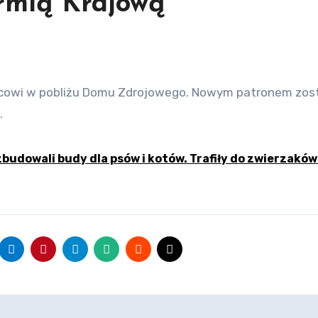
rmią Krajową
.
budowali budy dla psów i kotów. Trafiły do zwierzaków