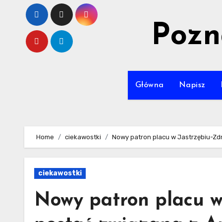
Skip
to
Pozn
content
Główna
Napisz
Home
ciekawostki
Nowy patron placu w Jastrzębiu-Zdr
ciekawostki
Nowy patron placu w 