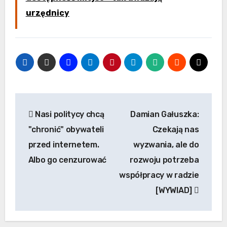
urzędnicy
Nawigacja
Nasi politycy chcą
Damian Gałuszka:
wpisu
"chronić" obywateli
Czekają nas
przed internetem.
wyzwania, ale do
Albo go cenzurować
rozwoju potrzeba
współpracy w radzie
[WYWIAD]