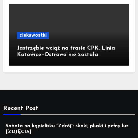
ciekawostki
Jastrzębie wciąż na trasie CPK. Linia
Katowice–Ostrawa nie została
zatrzymana. Do Katowic w 2029r.
Recent Post
Sobota na kąpielisku “Zdrój”: skoki, pluski i pełny luz
[ZDJĘCIA]