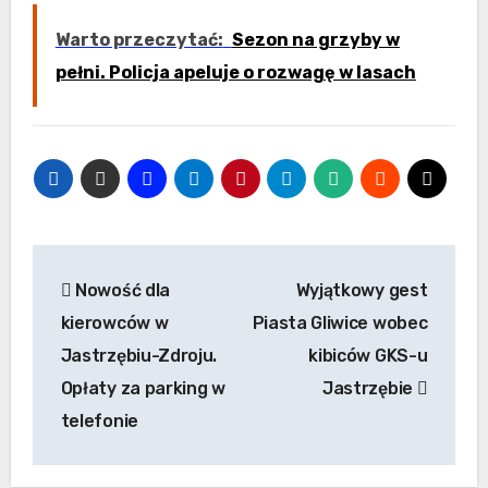
Warto przeczytać:
Sezon na grzyby w
pełni. Policja apeluje o rozwagę w lasach
Nawigacja
Nowość dla
Wyjątkowy gest
wpisu
kierowców w
Piasta Gliwice wobec
Jastrzębiu-Zdroju.
kibiców GKS-u
Opłaty za parking w
Jastrzębie
telefonie