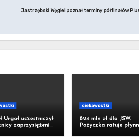
Jastrzębski Węgiel poznał terminy półfinałów Plus
wostki
ciekawostki
ł Urgoł uczestniczył
824 mln zł dla JSW.
znicy zaprzysiężenia
Pożyczka ratuje płynn
denta RP Karola
ale nie zatrzymuje kr
ockiego