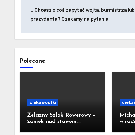
Nawigacja
Chcesz o coś zapytać wójta, burmistrza lub
wpisu
prezydenta? Czekamy na pytania
Polecane
ciekawostki
cieka
Żelazny Szlak Rowerowy –
Micha
zamek nad stawem.
w roc
Pomysł na wycieczkę
Prezy
Nawr