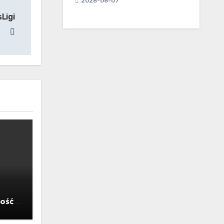
2026-08-07
Ligi
ość,
yzysu