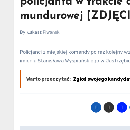
policjanta w trakcie 
mundurowej [ZDJĘCI
By
Łukasz Piwoński
Policjanci z miejskiej komendy po raz kolejny wzięli udział w Dniach Otwartych III Liceum Ogólnokształcącego
imienia Stanisława Wyspiańskiego w Jastrzębiu
Warto przeczytać:
Zgłoś swojego kandyda