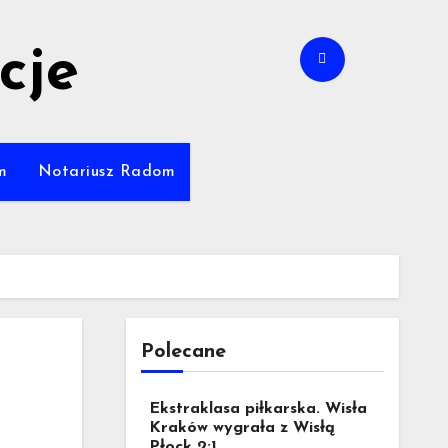
cje
m
Notariusz Radom
Polecane
Ekstraklasa piłkarska. Wisła
Kraków wygrała z Wisłą
Płock 2:1