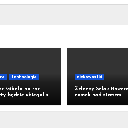
ura
technologia
ciekawostki
sz Gibała po raz
Żelazny Szlak Rower
ty będzie ubiegał się
zamek nad stawem.
ząd prezydenta
Pomysł na wycieczkę
owa