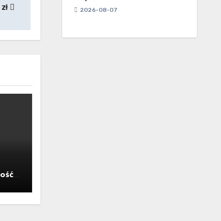
 zł
2026-08-07
ość,
yzysu