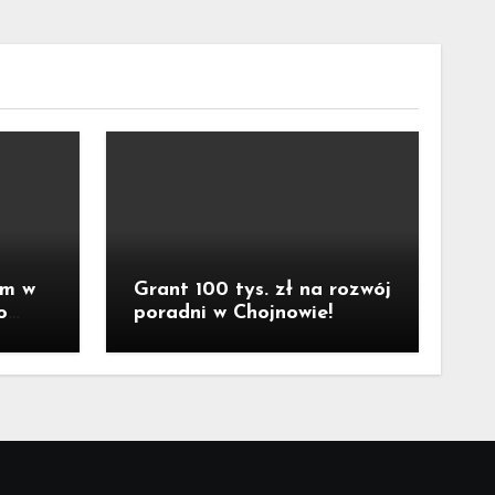
um w
Grant 100 tys. zł na rozwój
o
poradni w Chojnowie!