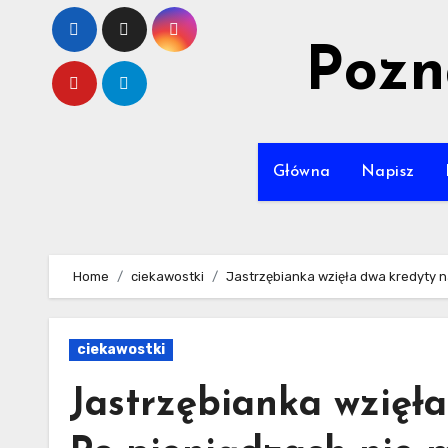
Skip
to
Pozn
content
Główna
Napisz
Home
ciekawostki
Jastrzębianka wzięła dwa kredyty n
ciekawostki
Jastrzębianka wzięła