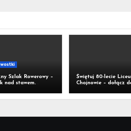
awostki
zny Szlak Rowerowy –
Świętuj 80-lecie Lice
k nad stawem.
Chojnowie – dołącz d
sł na wycieczkę
jubileuszu!