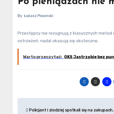
Po pieniądzach nie 
By
Łukasz Piwoński
Przestępcy nie rezygnują z klasycznych metod oszustw, które mimo licznych apeli, akcji profilaktycznych i
ostrzeżeń, nadal okazują się skuteczne.
Warto przeczytać:
GKS Jastrzębie bez pu
Nawigacja
Policjant i złodziej spotkali się na zakupach.
wpisu