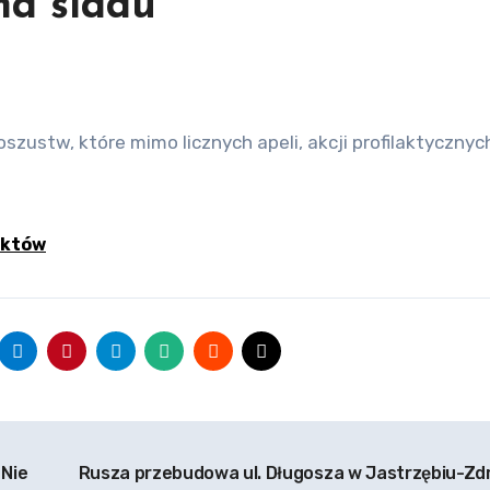
ma śladu
nktów
 Nie
Rusza przebudowa ul. Długosza w Jastrzębiu-Zdr