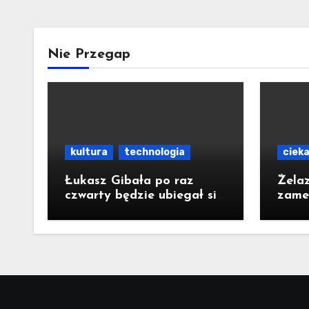
Nie Przegap
kultura
technologia
ciek
Łukasz Gibała po raz
Żela
czwarty będzie ubiegał się
zame
o urząd prezydenta
Pomy
Krakowa