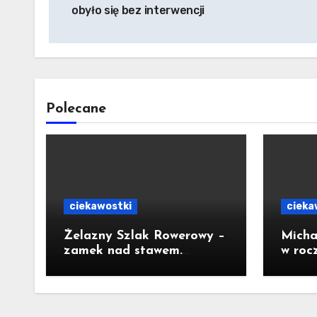
obyło się bez interwencji
Polecane
ciekawostki
cieka
Żelazny Szlak Rowerowy –
Micha
zamek nad stawem.
w roc
Pomysł na wycieczkę
Prezy
Nawr