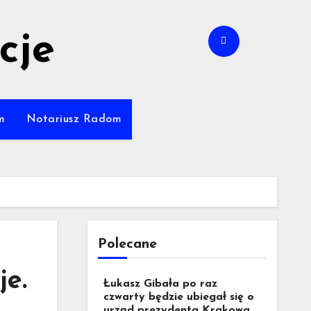
cje
m
Notariusz Radom
Polecane
je.
Łukasz Gibała po raz
czwarty będzie ubiegał się o
urząd prezydenta Krakowa