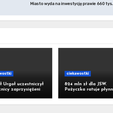
Miasto wyda na inwestycję prawie 660 tys.
wostki
ciekawostki
ł Urgoł uczestniczył
824 mln zł dla JSW.
znicy zaprzysiężenia
Pożyczka ratuje płynn
denta RP Karola
ale nie zatrzymuje kr
ockiego