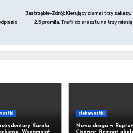
Jastrzębie-Zdrój: Kierujący złamał trzy zakazy, 
odpisało
2,5 promila. Trafił do aresztu na trzy miesi
wostki
ciekawostki
rezydentury Karola
Nowa droga w Ruptaw
ckiego. Wspomniał
Cisówce. Remont okoł