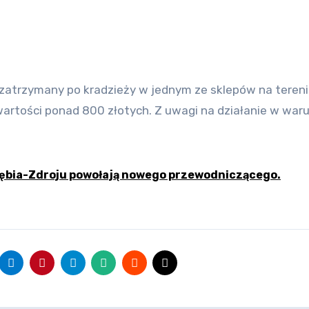
artości ponad 800 złotych. Z uwagi na działanie w war
zębia-Zdroju powołają nowego przewodniczącego.