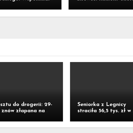
ycie w Kornowacu i
300-metrowego odcin
rni państwa
ul. Traugutta kosztow
ień
pół miliona złotych
sztu do drogerii: 29-
Seniorka z Legnicy
a znów złapana na
straciła 56,5 tys. zł w
ieży
oszustwie „na policja