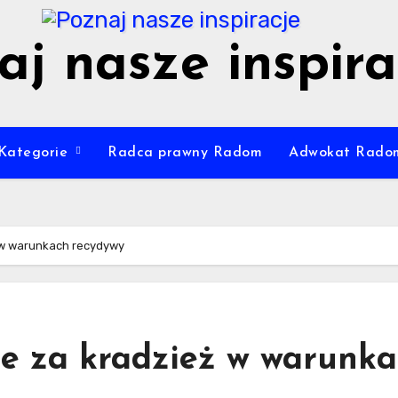
aj nasze inspira
Kategorie
Radca prawny Radom
Adwokat Rado
 w warunkach recydywy
ie za kradzież w warunk