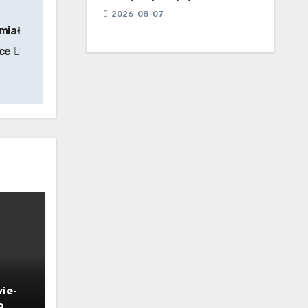
2026-08-07
miał
ące
ie-
o