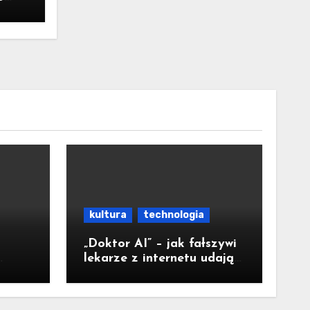
ka
ał
kultura
technologia
„Doktor AI” – jak fałszywi
lekarze z internetu udają
nta”
ekspertów i sieją
medyczną dezinformację