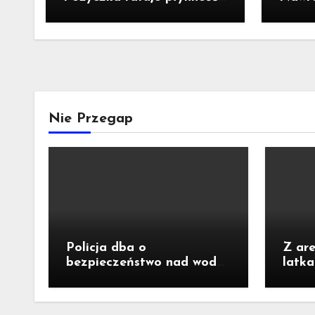
ale nie zatrzymuje kryzysu
o wiz
pieka
Krzem
Nie Przegap
Policja dba o
Z are
bezpieczeństwo nad wodą
latk
podczas wakacji
kradz