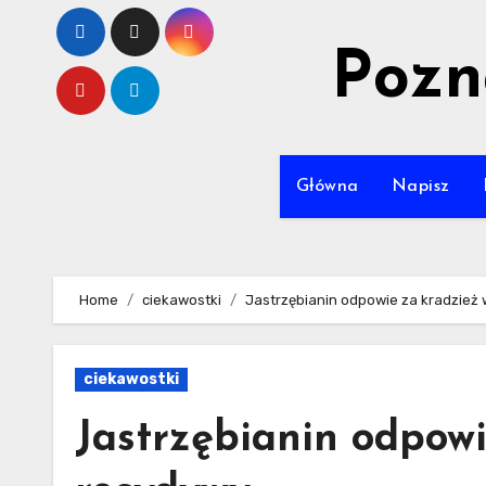
Skip
to
Pozn
content
Główna
Napisz
Home
ciekawostki
Jastrzębianin odpowie za kradzież
ciekawostki
Jastrzębianin odpow