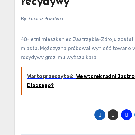
recydywy
By
Łukasz Piwoński
40-letni mieszkaniec Jastrzębia-Zdroju został zatrzymany po kradzieży w jednym ze sklepów na terenie
miasta. Mężczyzna próbował wynieść towar o w
recydywy grozi mu wyższa kara.
Warto przeczytać:
We wtorek radni Jastr
Dlaczego?