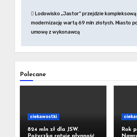
Nawigacja
Lodowisko „Jastor” przejdzie kompleksową
wpisu
modernizację wartą 69 mln złotych. Miasto p
umowę z wykonawcą
Polecane
ciekawostki
cieka
824 mln zł dla JSW.
Rok p
Pożyczka ratuje płynność,
Nawro