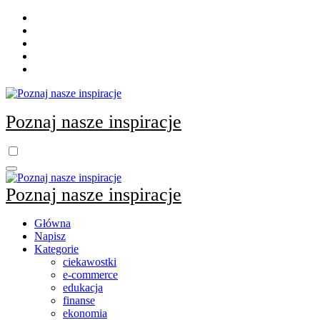
Skip
to
content
Poznaj nasze inspiracje
Poznaj nasze inspiracje
Główna
Napisz
Kategorie
ciekawostki
e-commerce
edukacja
finanse
ekonomia