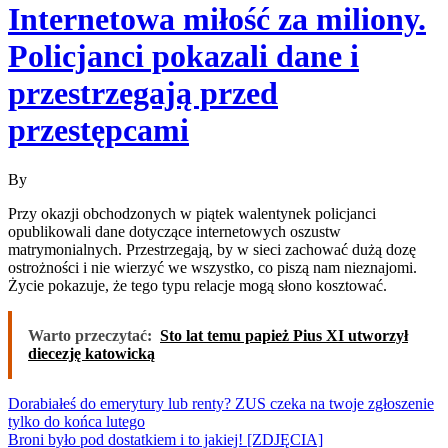
Internetowa miłość za miliony.
Policjanci pokazali dane i
przestrzegają przed
przestępcami
By
Przy okazji obchodzonych w piątek walentynek policjanci
opublikowali dane dotyczące internetowych oszustw
matrymonialnych. Przestrzegają, by w sieci zachować dużą dozę
ostrożności i nie wierzyć we wszystko, co piszą nam nieznajomi.
Życie pokazuje, że tego typu relacje mogą słono kosztować.
Warto przeczytać:
Sto lat temu papież Pius XI utworzył
diecezję katowicką
Nawigacja
Dorabiałeś do emerytury lub renty? ZUS czeka na twoje zgłoszenie
tylko do końca lutego
wpisu
Broni było pod dostatkiem i to jakiej! [ZDJĘCIA]