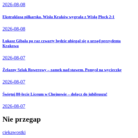
2026-08-08
Ekstraklasa piłkarska. Wisła Kraków wygrała z Wisłą Płock 2:1
2026-08-08
Łukasz Gibała po raz czwarty będzie ubiegał się o urząd prezydenta
Krakowa
2026-08-07
Żelazny Szlak Rowerowy – zamek nad stawem. Pomysł na wycieczkę
2026-08-07
Świętuj 80-lecie Liceum w Chojnowie – dołącz do jubileuszu!
2026-08-07
Nie przegap
ciekawostki