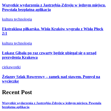
Wszystkie wydarzenia z Jastrzębia-Zdroju w jednym miejscu.
Powstała bezpłatna aplikacja
kultura
technologia
Ekstraklasa piłkarska. Wisła Kraków wygrała z Wisłą Płock
2:1
kultura
technologia
Łukasz Gibała po raz czwarty będzie ubiegał się o urząd
prezydenta Krakowa
ciekawostki
Żelazny Szlak Rowerowy – zamek nad stawem. Pomysł na
wycieczkę
Recent Post
Wszystkie wydarzenia z Jastrzębia-Zdroju w jednym miejscu. Powstała
bezpłatna aplikacja