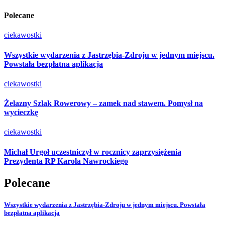
Polecane
ciekawostki
Wszystkie wydarzenia z Jastrzębia-Zdroju w jednym miejscu.
Powstała bezpłatna aplikacja
ciekawostki
Żelazny Szlak Rowerowy – zamek nad stawem. Pomysł na
wycieczkę
ciekawostki
Michał Urgoł uczestniczył w rocznicy zaprzysiężenia
Prezydenta RP Karola Nawrockiego
Polecane
Wszystkie wydarzenia z Jastrzębia-Zdroju w jednym miejscu. Powstała
bezpłatna aplikacja