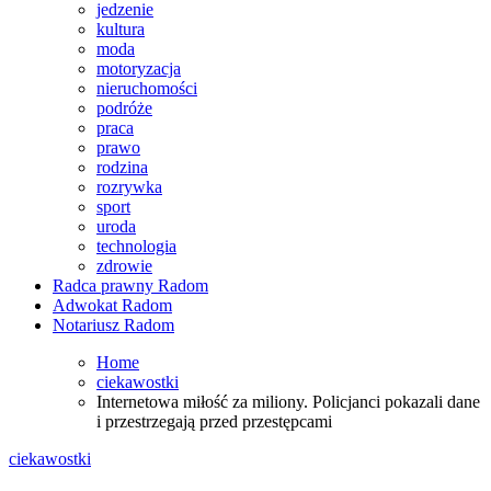
jedzenie
kultura
moda
motoryzacja
nieruchomości
podróże
praca
prawo
rodzina
rozrywka
sport
uroda
technologia
zdrowie
Radca prawny Radom
Adwokat Radom
Notariusz Radom
Home
ciekawostki
Internetowa miłość za miliony. Policjanci pokazali dane
i przestrzegają przed przestępcami
ciekawostki