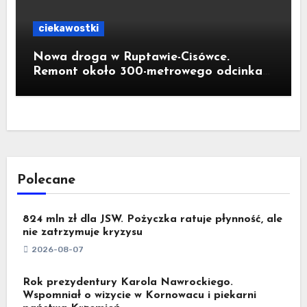
ciekawostki
Nowa droga w Ruptawie-Cisówce.
Remont około 300-metrowego odcinka
ul. Traugutta kosztował pół miliona
złotych
Polecane
824 mln zł dla JSW. Pożyczka ratuje płynność, ale
nie zatrzymuje kryzysu
2026-08-07
Rok prezydentury Karola Nawrockiego.
Wspomniał o wizycie w Kornowacu i piekarni