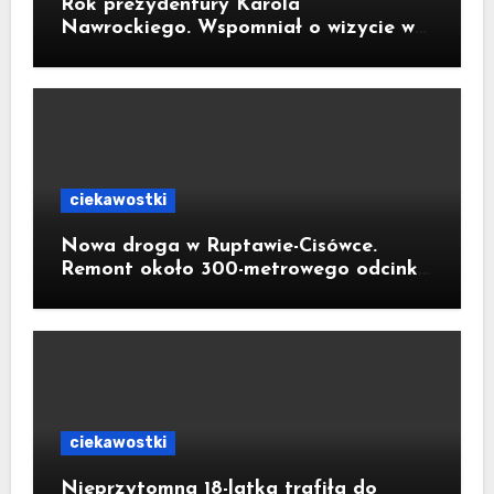
Rok prezydentury Karola
Nawrockiego. Wspomniał o wizycie w
Kornowacu i piekarni państwa
Krzemień
ciekawostki
Nowa droga w Ruptawie-Cisówce.
Remont około 300-metrowego odcinka
ul. Traugutta kosztował pół miliona
złotych
ciekawostki
Nieprzytomna 18-latka trafiła do