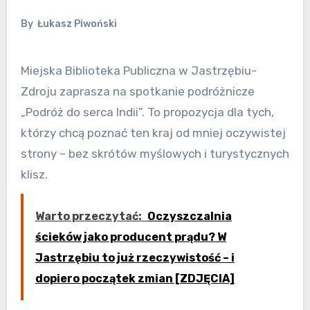
By
Łukasz Piwoński
Miejska Biblioteka Publiczna w Jastrzębiu-
Zdroju zaprasza na spotkanie podróżnicze
„Podróż do serca Indii”. To propozycja dla tych,
którzy chcą poznać ten kraj od mniej oczywistej
strony – bez skrótów myślowych i turystycznych
klisz.
Warto przeczytać:
Oczyszczalnia
ścieków jako producent prądu? W
Jastrzębiu to już rzeczywistość – i
dopiero początek zmian [ZDJĘCIA]