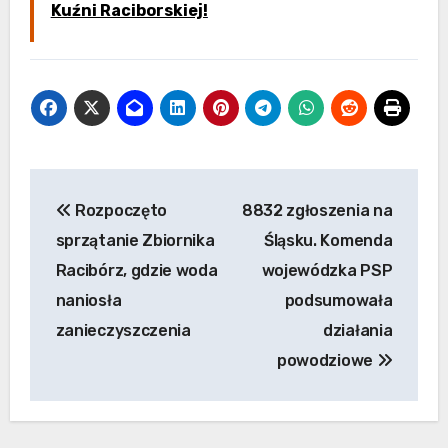
Kuźni Raciborskiej!
Nawigacja
Rozpoczęto
8832 zgłoszenia na
wpisu
sprzątanie Zbiornika
Śląsku. Komenda
Racibórz, gdzie woda
wojewódzka PSP
naniosła
podsumowała
zanieczyszczenia
działania
powodziowe