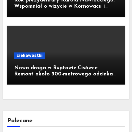
Rok prezydentury Karola Nawrockiego.
Wspomniał o wizycie w Kornowacu i
piekarni państwa Krzemień
ciekawostki
Nowa droga w Ruptawie-Cisówce.
Remont około 300-metrowego odcinka
ul. Traugutta kosztował pół miliona
złotych
Polecane