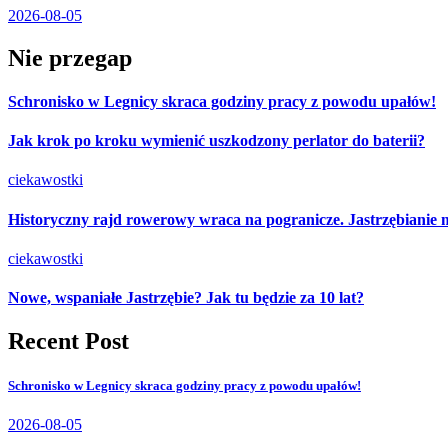
2026-08-05
Nie przegap
Schronisko w Legnicy skraca godziny pracy z powodu upałów!
Jak krok po kroku wymienić uszkodzony perlator do baterii?
ciekawostki
Historyczny rajd rowerowy wraca na pogranicze. Jastrzębianie 
ciekawostki
Nowe, wspaniałe Jastrzębie? Jak tu będzie za 10 lat?
Recent Post
Schronisko w Legnicy skraca godziny pracy z powodu upałów!
2026-08-05