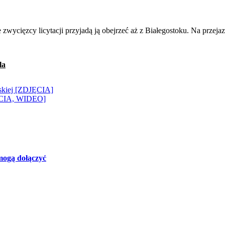
la
jskiej [ZDJĘCIA]
DJĘCIA, WIDEO]
mogą dołączyć