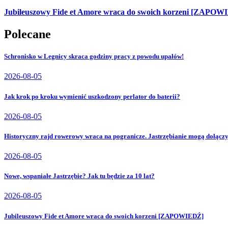
Jubileuszowy Fide et Amore wraca do swoich korzeni [ZAPOW
Polecane
Schronisko w Legnicy skraca godziny pracy z powodu upałów!
2026-08-05
Jak krok po kroku wymienić uszkodzony perlator do baterii?
2026-08-05
Historyczny rajd rowerowy wraca na pogranicze. Jastrzębianie mogą dołącz
2026-08-05
Nowe, wspaniałe Jastrzębie? Jak tu będzie za 10 lat?
2026-08-05
Jubileuszowy Fide et Amore wraca do swoich korzeni [ZAPOWIEDŹ]