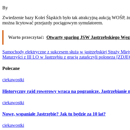
By
Zwiedzenie bazy Kolei Śląskich było tak atrakcyjną aukcją WOŚP, że zwycięzcy licytacji przyjadą ją obejrzeć aż z Białegostoku. Na przejazd nowoczesnym Impulsem II przyjadą mieszkańcy Poznania. Wciąż
można licytować przejazdy pociągowym symulatorem.
Warto przeczytać:
Otwarty sparing JSW Jastrzębskiego Węg
Nawigacja
Samochody elektryczne z sukcesem służą w jastrzębskiej Straży Mie
Maturzyści z III LO w Jastrzębiu z gracją zatańczyli poloneza [Z
wpisu
Polecane
ciekawostki
Historyczny rajd rowerowy wraca na pogranicze. Jastrzębianie 
ciekawostki
Nowe, wspaniałe Jastrzębie? Jak tu będzie za 10 lat?
ciekawostki