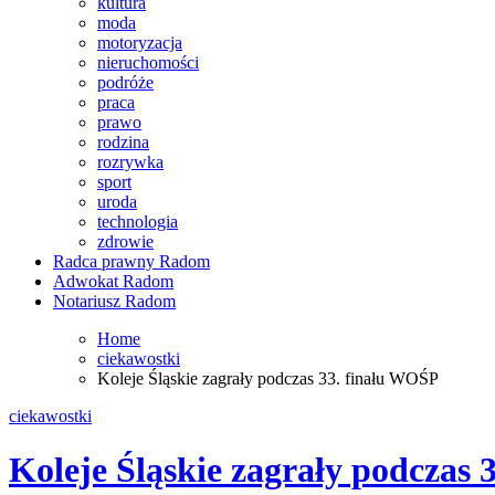
kultura
moda
motoryzacja
nieruchomości
podróże
praca
prawo
rodzina
rozrywka
sport
uroda
technologia
zdrowie
Radca prawny Radom
Adwokat Radom
Notariusz Radom
Home
ciekawostki
Koleje Śląskie zagrały podczas 33. finału WOŚP
ciekawostki
Koleje Śląskie zagrały podczas