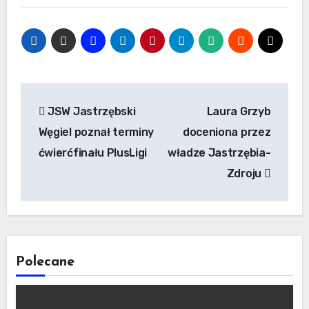
Nawigacja
JSW Jastrzębski
Laura Grzyb
wpisu
Węgiel poznał terminy
doceniona przez
ćwierćfinału PlusLigi
władze Jastrzębia-
Zdroju
Polecane