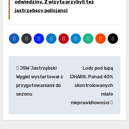
odwiedziny. Z wizytą przybyli też
jastrzębscy policjanci
Nawigacja
JSW Jastrzębski
Lody pod lupą
wpisu
Węgiel wystartował z
IJHARS. Ponad 40%
przygotowaniami do
skontrolowanych
sezonu
miało
nieprawidłowości