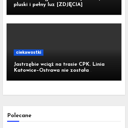
pluski i pełny luz [ZDJĘCIA]
ciekawostki
Jastrzębie wciąż na trasie CPK. Linia
Katowice–Ostrawa nie została
zatrzymana. Do Katowic w 2029r.
Polecane