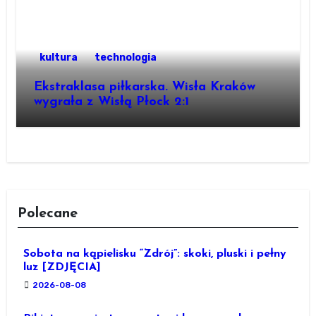
kultura
technologia
Ekstraklasa piłkarska. Wisła Kraków
wygrała z Wisłą Płock 2:1
Polecane
Sobota na kąpielisku “Zdrój”: skoki, pluski i pełny
luz [ZDJĘCIA]
2026-08-08