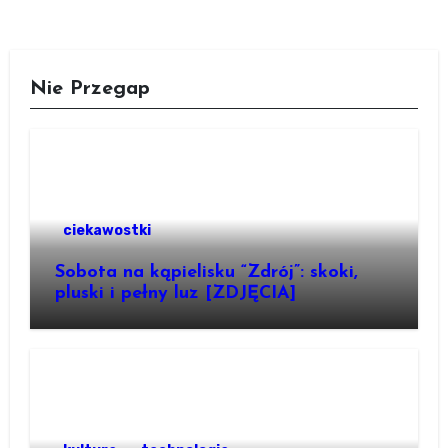
Nie Przegap
ciekawostki
Sobota na kąpielisku “Zdrój”: skoki,
pluski i pełny luz [ZDJĘCIA]