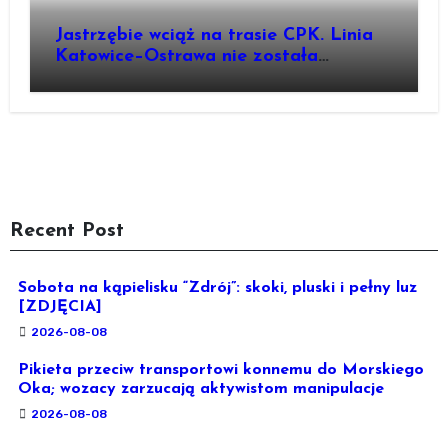
Jastrzębie wciąż na trasie CPK. Linia
Katowice–Ostrawa nie została
zatrzymana. Do Katowic w 2029r.
Recent Post
Sobota na kąpielisku “Zdrój”: skoki, pluski i pełny luz
[ZDJĘCIA]
2026-08-08
Pikieta przeciw transportowi konnemu do Morskiego
Oka; wozacy zarzucają aktywistom manipulacje
2026-08-08