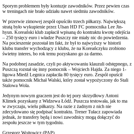
Sporym problemem były kontuzje zawodników. Przez pewien czas
w treningach nie brało udziału nawet siedmiu zawodników.
W przerwie zimowej zespół opuściło trzech piłkarzy. Największą
stratą było wykupienie przez Ulsan HD FC pomocnika Lee Jin-
hyun. Koreański klub zapłacił wpisaną do kontraktu kwotę odejścia
– 250 tysięcy euro i władze Puszczy nie miały nic do powiedzenia.
Na pocieszenie pozostał im fakt, że był to najwyższy w historii
klubu transfer wychodzący z klubu, że na Koreańczyku zrobiono
świetny interes, bo rok temu pozyskano go za darmo.
Na podobnej zasadzie, czyli po aktywowaniu klauzuli odstępnego, z
Puszczą rozstał się inny pomocnik – Wojciech Hajda. Za niego 1-
ligowa Miedź Legnica zapłaciła 80 tysięcy euro. Zespół opuścił
także pomocnik Michał Walski, który został wypożyczony do Stali
Stalowa Wola.
Jedynym nowym graczem jest do tej pory skrzydłowy Antoni
Klimek pozyskany z Widzewa Łódź. Puszcza testowała, jak to ma
w zwyczaju, wielu piłkarzy. Na razie z żadnym z nich nie
zdecydowano się podpisać kontraktu. Trener Tułacz zapowiada
jednak, że transfery będą i nowi zawodnicy mogą dołączyć do
zespołu jeszcze w tym tygodniu.
Grzegorz Wojtowicz (PAP)