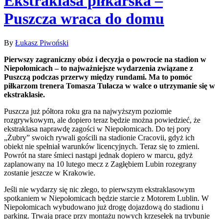
Ekstraklasa piłkarska –
Puszcza wraca do domu
By
Łukasz Piwoński
Pierwszy zagraniczny obóz i decyzja o powrocie na stadion w
Niepołomicach – to najważniejsze wydarzenia związane z
Puszczą podczas przerwy między rundami. Ma to pomóc
piłkarzom trenera Tomasza Tułacza w walce o utrzymanie się w
ekstraklasie.
Puszcza już półtora roku gra na najwyższym poziomie
rozgrywkowym, ale dopiero teraz będzie można powiedzieć, że
ekstraklasa naprawdę zagości w Niepołomicach. Do tej pory
„Żubry” swoich rywali gościli na stadionie Cracovii, gdyż ich
obiekt nie spełniał warunków licencyjnych. Teraz się to zmieni.
Powrót na stare śmieci nastąpi jednak dopiero w marcu, gdyż
zaplanowany na 10 lutego mecz z Zagłębiem Lubin rozegrany
zostanie jeszcze w Krakowie.
Jeśli nie wydarzy się nic złego, to pierwszym ekstraklasowym
spotkaniem w Niepołomicach będzie starcie z Motorem Lublin. W
Niepołomicach wybudowano już drogę dojazdową do stadionu i
parking. Trwają prace przy montażu nowych krzesełek na trybunie