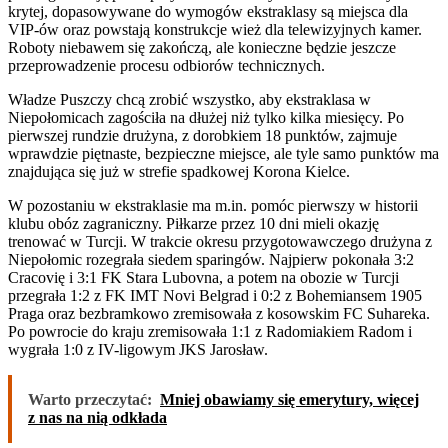
krytej, dopasowywane do wymogów ekstraklasy są miejsca dla
VIP-ów oraz powstają konstrukcje wież dla telewizyjnych kamer.
Roboty niebawem się zakończą, ale konieczne będzie jeszcze
przeprowadzenie procesu odbiorów technicznych.
Władze Puszczy chcą zrobić wszystko, aby ekstraklasa w
Niepołomicach zagościła na dłużej niż tylko kilka miesięcy. Po
pierwszej rundzie drużyna, z dorobkiem 18 punktów, zajmuje
wprawdzie piętnaste, bezpieczne miejsce, ale tyle samo punktów ma
znajdująca się już w strefie spadkowej Korona Kielce.
W pozostaniu w ekstraklasie ma m.in. pomóc pierwszy w historii
klubu obóz zagraniczny. Piłkarze przez 10 dni mieli okazję
trenować w Turcji. W trakcie okresu przygotowawczego drużyna z
Niepołomic rozegrała siedem sparingów. Najpierw pokonała 3:2
Cracovię i 3:1 FK Stara Lubovna, a potem na obozie w Turcji
przegrała 1:2 z FK IMT Novi Belgrad i 0:2 z Bohemiansem 1905
Praga oraz bezbramkowo zremisowała z kosowskim FC Suhareka.
Po powrocie do kraju zremisowała 1:1 z Radomiakiem Radom i
wygrała 1:0 z IV-ligowym JKS Jarosław.
Warto przeczytać:
Mniej obawiamy się emerytury, więcej
z nas na nią odkłada