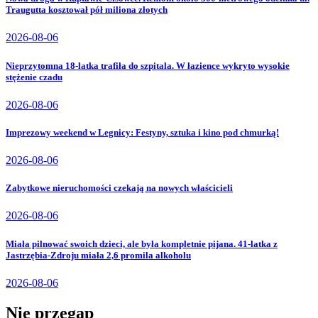
Traugutta kosztował pół miliona złotych
2026-08-06
Nieprzytomna 18-latka trafiła do szpitala. W łazience wykryto wysokie
stężenie czadu
2026-08-06
Imprezowy weekend w Legnicy: Festyny, sztuka i kino pod chmurką!
2026-08-06
Zabytkowe nieruchomości czekają na nowych właścicieli
2026-08-06
Miała pilnować swoich dzieci, ale była kompletnie pijana. 41-latka z
Jastrzębia-Zdroju miała 2,6 promila alkoholu
2026-08-06
Nie przegap