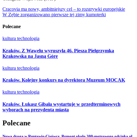
Nawigacja
Cracovia ma nowy, ambitniejszy cel – to rozgrywki europejskie
W Zębie zorganizowano pierwsze tej zimy kumoterki
wpisu
Polecane
kultura
technologia
Kraków. Z Wawelu wyruszyła 46. Piesza Pielgrzymka
Krakowska na Jasną Górę
kultura
technologia
Kraków. Kolejny konkurs na dyrektora Muzeum MOCAK
kultura
technologia
Kraków. Łukasz Gibała wystartuje w przedterminowych
wyborach na prezydenta miasta
Polecane
Nowa droga w Ruptawie-Cisówce. Remont około 300-metrowego odcinka ul.