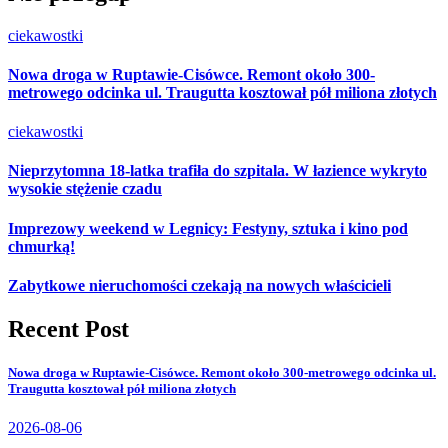
ciekawostki
Nowa droga w Ruptawie-Cisówce. Remont około 300-
metrowego odcinka ul. Traugutta kosztował pół miliona złotych
ciekawostki
Nieprzytomna 18-latka trafiła do szpitala. W łazience wykryto
wysokie stężenie czadu
Imprezowy weekend w Legnicy: Festyny, sztuka i kino pod
chmurką!
Zabytkowe nieruchomości czekają na nowych właścicieli
Recent Post
Nowa droga w Ruptawie-Cisówce. Remont około 300-metrowego odcinka ul.
Traugutta kosztował pół miliona złotych
2026-08-06