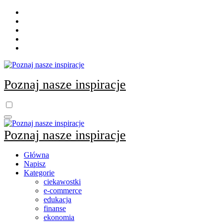
Skip
to
content
Poznaj nasze inspiracje
Poznaj nasze inspiracje
Główna
Napisz
Kategorie
ciekawostki
e-commerce
edukacja
finanse
ekonomia