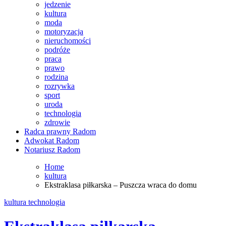
jedzenie
kultura
moda
motoryzacja
nieruchomości
podróże
praca
prawo
rodzina
rozrywka
sport
uroda
technologia
zdrowie
Radca prawny Radom
Adwokat Radom
Notariusz Radom
Home
kultura
Ekstraklasa piłkarska – Puszcza wraca do domu
kultura
technologia