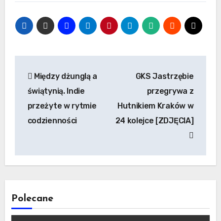
Nawigacja
Między dżunglą a
GKS Jastrzębie
wpisu
świątynią. Indie
przegrywa z
przeżyte w rytmie
Hutnikiem Kraków w
codzienności
24 kolejce [ZDJĘCIA]
Polecane