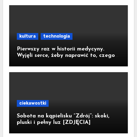
kultura
technologia
Pierwszy raz w historii medycyny.
Wyjęli serce, żeby naprawić to, czego
nie dało się zoperować w klatce
piersiowej
ciekawostki
Sobota na kąpielisku “Zdrój”: skoki,
pluski i pełny luz [ZDJĘCIA]