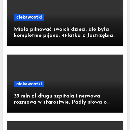
ciekawostki
Miała pilnować swoich dzieci, ale była
kompletnie pijana. 41-latka z Jastrzębia-
Zdroju miała 2,6 promila alkoholu
ciekawostki
33 mln zł długu szpitala i nerwowa
rozmowa w starostwie. Padły słowa o
strachu. Poseł z Raciborza publikuje
nagranie