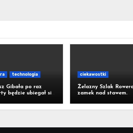
ura
technologia
ciekawostki
sz Gibała po raz
Żelazny Szlak Rower
ty będzie ubiegał się
zamek nad stawem.
ząd prezydenta
Pomysł na wycieczkę
owa