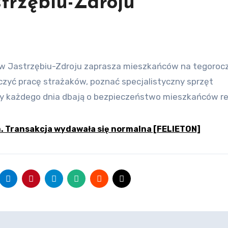
trzębiu-Zdroju
czyć pracę strażaków, poznać specjalistyczny sprzęt
rzy każdego dnia dbają o bezpieczeństwo mieszkańców re
. Transakcja wydawała się normalna [FELIETON]