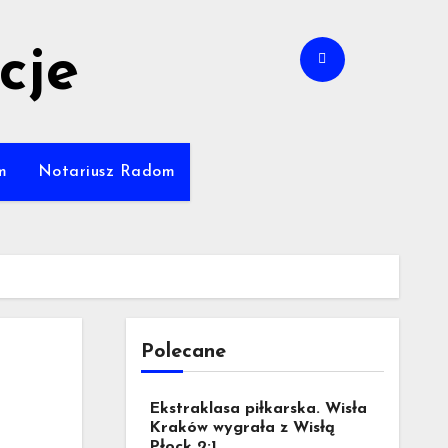
cje
m
Notariusz Radom
Polecane
Ekstraklasa piłkarska. Wisła
Kraków wygrała z Wisłą
Płock 2:1