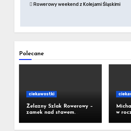
Rowerowy weekend z Kolejami Śląskimi
wpisu
Polecane
ciekawostki
cieka
Żelazny Szlak Rowerowy –
Micha
zamek nad stawem.
w roc
Pomysł na wycieczkę
Prezy
Nawr