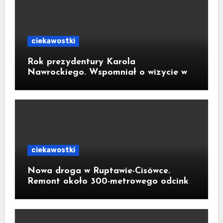
ciekawostki
Rok prezydentury Karola
Nawrockiego. Wspomniał o wizycie w
Kornowacu i piekarni państwa
Krzemień
ciekawostki
Nowa droga w Ruptawie-Cisówce.
Remont około 300-metrowego odcinka
ul. Traugutta kosztował pół miliona
złotych