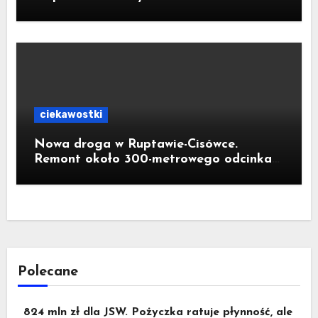
piekarni państwa Krzemień
ciekawostki
Nowa droga w Ruptawie-Cisówce.
Remont około 300-metrowego odcinka
ul. Traugutta kosztował pół miliona
złotych
Polecane
824 mln zł dla JSW. Pożyczka ratuje płynność, ale