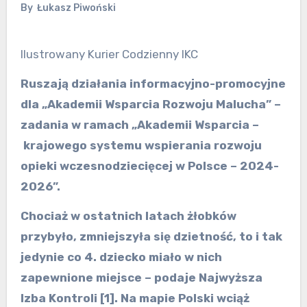
By
Łukasz Piwoński
Ilustrowany Kurier Codzienny IKC
Ruszają działania informacyjno-promocyjne
dla
„Akademii Wsparcia Rozwoju Malucha”
–
zadania w ramach „Akademii Wsparcia –
krajowego systemu wspierania rozwoju
opieki wczesnodziecięcej
w Polsce –
202
4
-
2026
”.
Chociaż w ostatnich latach żłobków
przybyło, zmniejszyła się dzietność, to i tak
jedynie co 4. dziecko miało w nich
zapewnione miejsce
–
podaje Najwyższa
Izba Kontroli
[1]
. Na mapie Polski wciąż