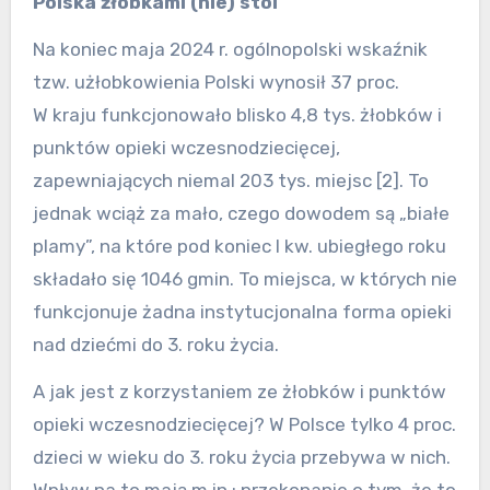
Polska żłobkami (nie) stoi
Na koniec maja 2024 r. ogólnopolski wskaźnik
tzw. użłobkowienia Polski wynosił 37 proc.
W kraju funkcjonowało blisko 4,8 tys. żłobków i
punktów opieki wczesnodziecięcej,
zapewniających niemal 203 tys. miejsc [2]. To
jednak wciąż za mało, czego dowodem są „białe
plamy”, na które pod koniec I kw. ubiegłego roku
składało się 1046 gmin. To miejsca, w których nie
funkcjonuje żadna instytucjonalna forma opieki
nad dziećmi do 3. roku życia.
A jak jest z korzystaniem ze żłobków i punktów
opieki wczesnodziecięcej? W Polsce tylko 4 proc.
dzieci w wieku do 3. roku życia przebywa w nich.
Wpływ na to mają m.in.: przekonanie o tym, że to