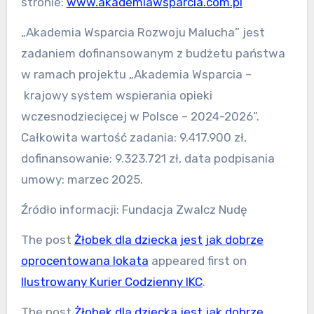
stronie:
www.akademiawsparcia.com.pl
„Akademia Wsparcia Rozwoju Malucha” jest
zadaniem dofinansowanym z budżetu państwa
w ramach projektu „Akademia Wsparcia –
krajowy system wspierania opieki
wczesnodziecięcej w Polsce – 2024-2026”.
Całkowita wartość zadania: 9.417.900 zł,
dofinansowanie: 9.323.721 zł, data podpisania
umowy: marzec 2025.
Źródło informacji: Fundacja Zwalcz Nudę
The post
Żłobek dla dziecka jest jak dobrze
oprocentowana lokata
appeared first on
Ilustrowany Kurier Codzienny IKC
.
The post
Żłobek dla dziecka jest jak dobrze