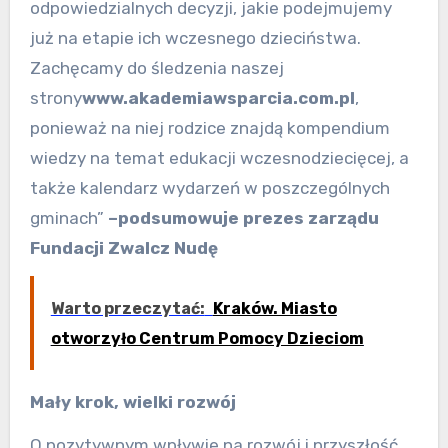
odpowiedzialnych decyzji, jakie podejmujemy
już na etapie ich wczesnego dzieciństwa.
Zachęcamy do śledzenia naszej
strony
www.akademiawsparcia.com
.pl
,
ponieważ na niej rodzice znajdą kompendium
wiedzy na temat edukacji wczesnodziecięcej, a
także kalendarz wydarzeń w poszczególnych
gminach”
–
podsumowuje
p
rezes
z
arządu
Fundacji Zwalcz Nudę
Warto przeczytać:
Kraków. Miasto
otworzyło Centrum Pomocy Dzieciom
Mały krok, wielki rozwój
O pozytywnym wpływie na rozwój i przyszłość