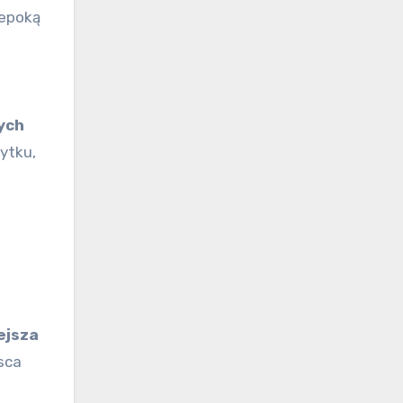
 epoką
ych
ytku,
ejsza
sca