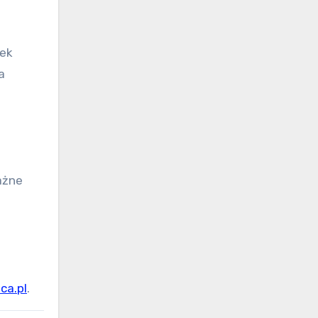
a
ca.pl
.