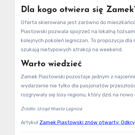
Dla kogo otwiera się Zamek
Oferta skierowana jest zarówno do mieszkańców naszego miasta i okolic, jak i przyjezdnych gości. Zamek
Piastowski pozwala spojrzeć na lokalną tożsam
kolejnych pokoleń legniczan. To propozycja dla r
szukają nietypowych atrakcji na weekend.
Warto wiedzieć
Zamek Piastowski pozostaje jednym z najcenniejszych zabytków Dolnego Śląska. Każde otwarcie to ważne
wydarzenie nie tylko dla pasjonatów przeszłości
rozgrywały się losy regionu, który dziś na now
Źródło: Urząd Miasta Legnica
Artykuł
Zamek Piastowski znów otwarty: Odkryj t