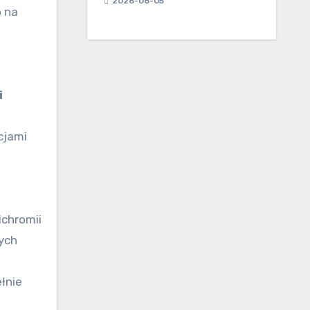
2026-08-05
o na
i
cjami
ichromii
nych
łnie