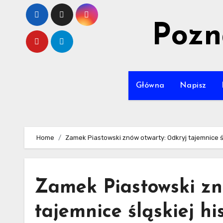
Skip
to
Pozn
content
Główna
Napisz
Home
Zamek Piastowski znów otwarty: Odkryj tajemnice ślą
Zamek Piastowski zn
tajemnice śląskiej his