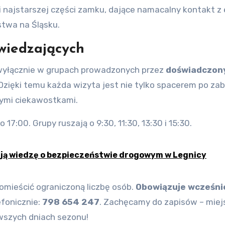
 najstarszej części zamku, dające namacalny kontakt z
stwa na Śląsku.
wiedzających
wyłącznie w grupach prowadzonych przez
doświadczon
 Dzięki temu każda wizyta jest nie tylko spacerem po zab
cznymi ciekawostkami.
 17:00. Grupy ruszają o 9:30, 11:30, 13:30 i 15:30.
ją wiedzę o bezpieczeństwie drogowym w Legnicy
mieścić ograniczoną liczbę osób.
Obowiązuje wcześni
efonicznie:
798 654 247
. Zachęcamy do zapisów – miej
wszych dniach sezonu!