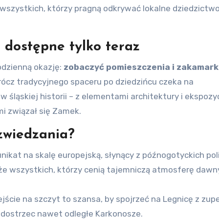
wszystkich, którzy pragną odkrywać lokalne dziedzictw
 dostępne tylko teraz
odzienną okazję:
zobaczyć pomieszczenia i zakamark
rócz tradycyjnego spaceru po dziedzińcu czeka na
śląskiej historii – z elementami architektury i ekspozy
i związał się Zamek.
zwiedzania?
unikat na skalę europejską, słynący z późnogotyckich pol
akże wszystkich, którzy cenią tajemniczą atmosferę daw
jście na szczyt to szansa, by spojrzeć na Legnicę z zupe
 dostrzec nawet odległe Karkonosze.