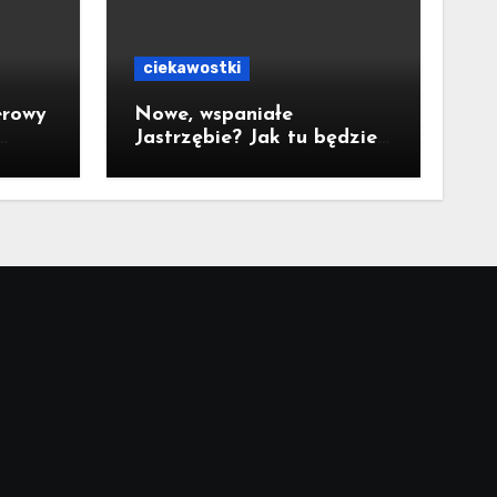
ciekawostki
erowy
Nowe, wspaniałe
Jastrzębie? Jak tu będzie
za 10 lat?