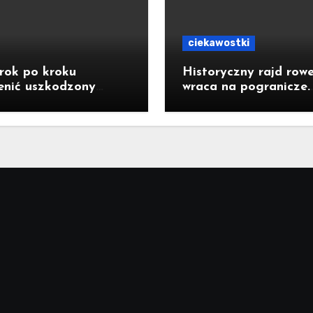
ciekawostki
rok po kroku
Historyczny rajd row
enić uszkodzony
wraca na pogranicze.
tor do baterii?
Jastrzębianie mogą
dołączyć