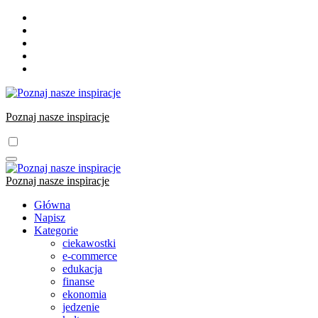
Skip
to
content
Poznaj nasze inspiracje
Poznaj nasze inspiracje
Główna
Napisz
Kategorie
ciekawostki
e-commerce
edukacja
finanse
ekonomia
jedzenie