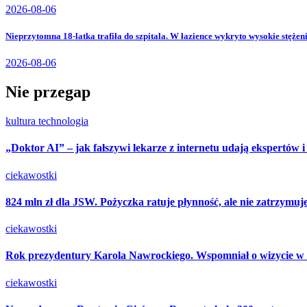
2026-08-06
Nieprzytomna 18-latka trafiła do szpitala. W łazience wykryto wysokie stężen
2026-08-06
Nie przegap
kultura
technologia
„Doktor AI” – jak fałszywi lekarze z internetu udają ekspertów 
ciekawostki
824 mln zł dla JSW. Pożyczka ratuje płynność, ale nie zatrzymuj
ciekawostki
Rok prezydentury Karola Nawrockiego. Wspomniał o wizycie w
ciekawostki