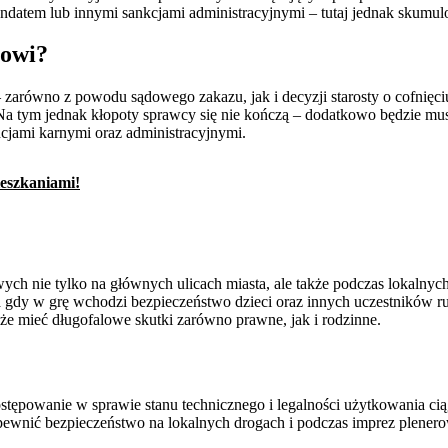
atem lub innymi sankcjami administracyjnymi – tutaj jednak skumul
cowi?
 – zarówno z powodu sądowego zakazu, jak i decyzji starosty o cofnięc
Na tym jednak kłopoty sprawcy się nie kończą – dodatkowo będzie mus
jami karnymi oraz administracyjnymi.
ieszkaniami!
owych nie tylko na głównych ulicach miasta, ale także podczas lokaln
gdy w grę wchodzi bezpieczeństwo dzieci oraz innych uczestników r
oże mieć długofalowe skutki zarówno prawne, jak i rodzinne.
ostępowanie w sprawie stanu technicznego i legalności użytkowania 
pewnić bezpieczeństwo na lokalnych drogach i podczas imprez plener