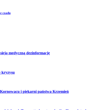
ie czadu
i sieją medyczną dezinformację
e kryzysu
 Kornowacu i piekarni państwa Krzemień