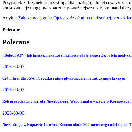
Przypadek z dożynek to przestroga dla każdego, kto lekceważy zakazy 
konsekwencje mogą być znacznie poważniejsze niż tylko mandat czy z
Artykuł
Zakazany ciągnik: Ojciec z dziećmi na nielegalnej przejażd
Polecane
Polecane
„Doktor AI” – jak fałszywi lekarze z internetu udają ekspertów i sieją medyc
2026-08-07
824 mln zł dla JSW. Pożyczka ratuje płynność, ale nie zatrzymuje kryzysu
2026-08-07
Rok prezydentury Karola Nawrockiego. Wspomniał o wizycie w Kornowacu i
2026-08-06
Nowa droga w Ruptawie-Cisówce. Remont około 300-metrowego odcinka ul. Tr