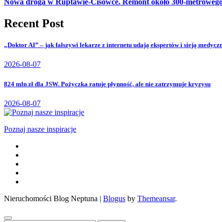
Nowa droga w Ruptawie-Cisówce. Remont około 300-metrowego od
Recent Post
„Doktor AI” – jak fałszywi lekarze z internetu udają ekspertów i sieją medyc
2026-08-07
824 mln zł dla JSW. Pożyczka ratuje płynność, ale nie zatrzymuje kryzysu
2026-08-07
Poznaj nasze inspiracje
Nieruchomości Blog Neptuna
|
Blogus
by
Themeansar
.