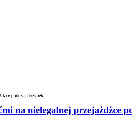
jażdżce podczas dożynek
ćmi na nielegalnej przejażdżce 