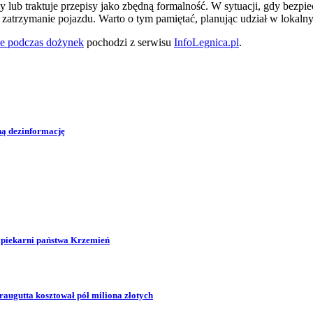
lub traktuje przepisy jako zbędną formalność. W sytuacji, gdy bezpiec
atrzymanie pojazdu. Warto o tym pamiętać, planując udział w lokalny
żce podczas dożynek
pochodzi z serwisu
InfoLegnica.pl
.
zną dezinformację
 piekarni państwa Krzemień
augutta kosztował pół miliona złotych