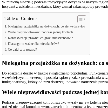
W minioną niedzielę podczas tradycyjnych dożynek w naszym regionie doszło do niecodziennej sytuacji, która szybko zwróciła uwagę zarówno uczestników imprezy, jak i przybyłych na miejsce policjantów.
Incydent z udziałem mieszkańca, który złamał zakaz sądowy prowadz
Table of Contents
Nielegalna przejażdżka na dożynkach: co się wydarzyło?
Wiele nieprawidłowości podczas jednej kontroli
Konsekwencje prawne: co grozi mieszkańcowi?
Dlaczego to ważne dla mieszkańców?
Co dalej z tą sprawą?
Nielegalna przejażdżka na dożynkach: co 
Do zdarzenia doszło w trakcie świątecznego popołudnia. Funkcjonariu
wcześniejszych interwencji i posiada sądowy zakaz prowadzenia wsz
funkcjonariuszy, którzy od razu dostrzegli poważne naruszenie prawa
Wiele nieprawidłowości podczas jednej kon
Podczas przeprowadzonej kontroli szybko wyszły na jaw kolejne niepr
pojazd nie miał kompletu wymaganych dokumentów, a jego oznaczenia