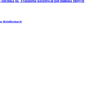
cinka ul. Traugutta kosztował pół miliona złotych
zną dezinformację