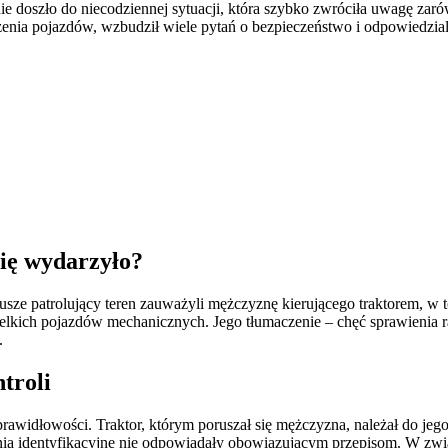
enia pojazdów, wzbudził wiele pytań o bezpieczeństwo i odpowiedzia
się wydarzyło?
sze patrolujący teren zauważyli mężczyznę kierującego traktorem, w t
elkich pojazdów mechanicznych. Jego tłumaczenie – chęć sprawienia r
.
troli
awidłowości. Traktor, którym poruszał się mężczyzna, należał do jego 
 identyfikacyjne nie odpowiadały obowiązującym przepisom. W związk