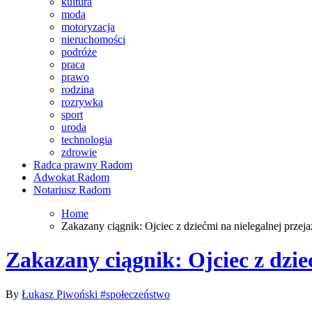
kultura
moda
motoryzacja
nieruchomości
podróże
praca
prawo
rodzina
rozrywka
sport
uroda
technologia
zdrowie
Radca prawny Radom
Adwokat Radom
Notariusz Radom
Home
Zakazany ciągnik: Ojciec z dziećmi na nielegalnej prze
Zakazany ciągnik: Ojciec z dzie
By
Łukasz Piwoński
#społeczeństwo