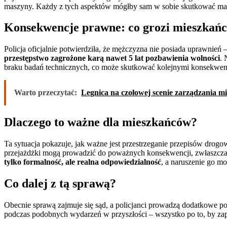
maszyny. Każdy z tych aspektów mógłby sam w sobie skutkować mand
Konsekwencje prawne: co grozi mieszkań
Policja oficjalnie potwierdziła, że mężczyzna nie posiada uprawnień
przestępstwo zagrożone karą nawet 5 lat pozbawienia wolności
. 
braku badań technicznych, co może skutkować kolejnymi konsekwenc
Warto przeczytać:
Legnica na czołowej scenie zarządzania m
Dlaczego to ważne dla mieszkańców?
Ta sytuacja pokazuje, jak ważne jest przestrzeganie przepisów drog
przejażdżki mogą prowadzić do poważnych konsekwencji, zwłaszcza 
tylko formalność, ale realna odpowiedzialność
, a naruszenie go m
Co dalej z tą sprawą?
Obecnie sprawą zajmuje się sąd, a policjanci prowadzą dodatkowe p
podczas podobnych wydarzeń w przyszłości – wszystko po to, by za