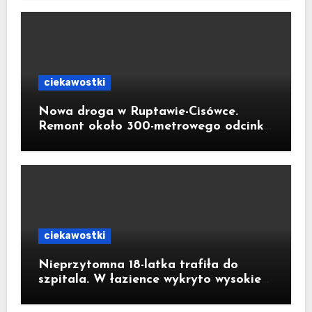
Krzemień
ciekawostki
Nowa droga w Ruptawie-Cisówce.
Remont około 300-metrowego odcinka
ul. Traugutta kosztował pół miliona
złotych
ciekawostki
Nieprzytomna 18-latka trafiła do
szpitala. W łazience wykryto wysokie
stężenie czadu