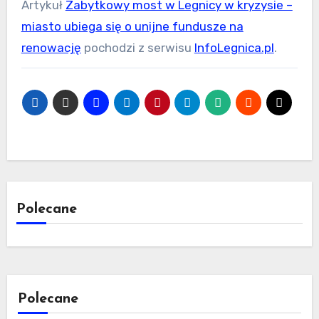
Artykuł
Zabytkowy most w Legnicy w kryzysie –
miasto ubiega się o unijne fundusze na
renowację
pochodzi z serwisu
InfoLegnica.pl
.
Polecane
Polecane