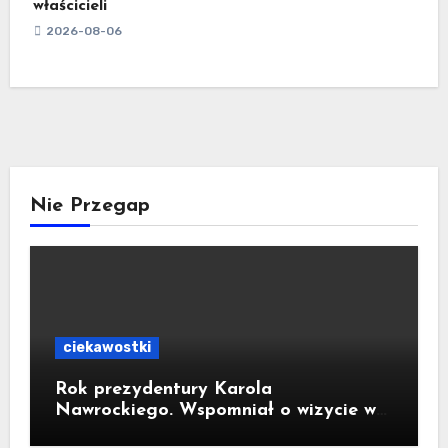
właścicieli
2026-08-06
Nie Przegap
ciekawostki
Rok prezydentury Karola
Nawrockiego. Wspomniał o wizycie w
Kornowacu i piekarni państwa