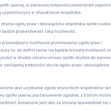
ółki jawnej, w pierwszej kolejności powinieneś zapozna
j uczestniczysz w charakterze wspólnika.
 zbycia ogółu praw i obowiązków wspólnika spółki osob
łki będzie przewidywała taką możliwość.
a przewidziana możliwość przeniesienia ogółu praw i
cza to, że definitywnie nie będzie istniała możliwość ic
lejności w drodze
zmiany umowy spółki
dojdzie do wprow
w następnej kolejności zbycie ogółu praw i obowiązków.
ieczne jest uzyskanie zgody wszystkich wspólników spó
y spółki jawnej postanowienie zgodnie, z którym możli
podmiot, konieczne jest aby za zmianą opowiedzieli się