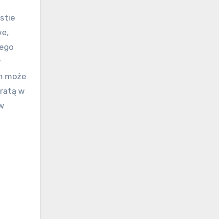
stie
we,
tego
y
em może
tratą w
 w