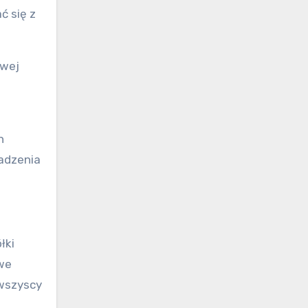
ć się z
owej
h
adzenia
łki
we
 wszyscy