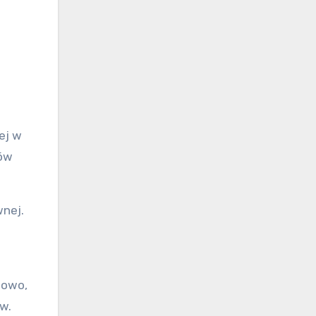
ej w
ków
nej.
dowo,
w.