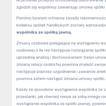
Aczkolwiek przepisy umożliwiają dokonywanie z
zgodzili się wspólnicy zawierając umowę spółk
Pomimo bowiem istnienia zasady niezmiennośc
kodeksu spółek handlowych zostały wprowad
wspólnika ze spółką jawną.
Zmiany osobowe polegające na wystąpieniu wspó
osobowej
o ile nie następuje rozwiązanie spółki
uprzednią analizą i dostosowaniem treści umowy
zmiana relacji osobistej powinna znaleźć swoje
następuje poprzez uzgodnienie i zawarcie ane
powinna zatem nastąpić zmiana umowy spółki, k
Każdy ze sposobów wystąpienia wspólnika ze s
przesłanki, jak również niesie ze sobą innego 
wystąpienie wspólnika ze spółki jawnej, powi