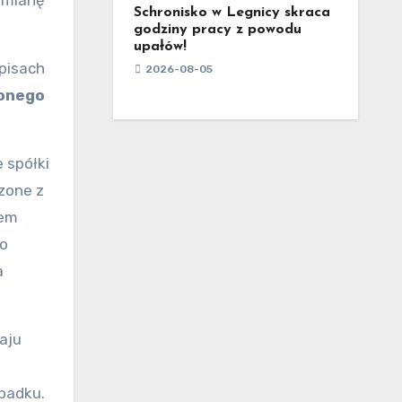
 zmianę
Schronisko w Legnicy skraca
godziny pracy z powodu
upałów!
pisach
2026-08-05
lonego
 spółki
dzone z
tem
co
a
aju
padku.