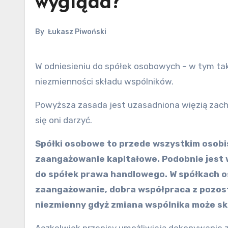
wygląda?
By
Łukasz Piwoński
W odniesieniu do spółek osobowych – w tym także w odniesieniu do spółki jawnej, istnieje generalna zasada
niezmienności składu wspólników.
Powyższa zasada jest uzasadniona więzią zac
się oni darzyć.
Spółki osobowe to przede wszystkim osobi
zaangażowanie kapitałowe. Podobnie jest w 
do spółek prawa handlowego. W spółkach o
zaangażowanie, dobra współpraca z pozosta
niezmienny gdyż zmiana wspólnika może s