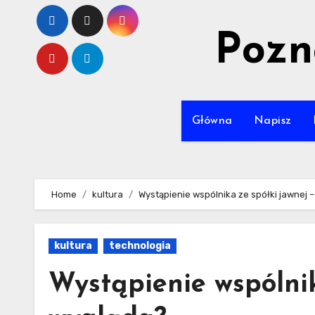
Skip
to
Pozn
content
Główna
Napisz
Home
kultura
Wystąpienie wspólnika ze spółki jawnej –
kultura
technologia
Wystąpienie wspólnik