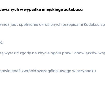
odowanych w wypadku miejskiego autobusu
wnież jest spełnienie określonych przepisami Kodeksu s
ć;
zą wyrazić zgodę na zbycie ogółu praw i obowiązków ws
co powinieneś zwrócić szczególną uwagę w przypadku