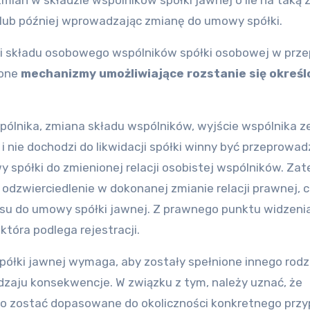
mian w składzie wspólników spółki jawnej o ile na taką
i lub później wprowadzając zmianę do umowy spółki.
i składu osobowego wspólników spółki osobowej w prze
zone
mechanizmy umożliwiające rozstanie się okreś
lnika, zmiana składu wspólników, wyjście wspólnika ze
 i nie dochodzi do likwidacji spółki winny być przeprowa
 spółki do zmienionej relacji osobistej wspólników. Za
 odzwierciedlenie w dokonanej zmianie relacji prawnej, 
ksu do umowy spółki jawnej. Z prawnego punktu widzeni
tóra podlega rejestracji.
półki jawnej wymaga, aby zostały spełnione innego rodz
rodzaju konsekwencje. W związku z tym, należy uznać, że
nno zostać dopasowane do okoliczności konkretnego przy