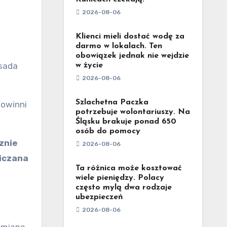
2026-08-06
Klienci mieli dostać wodę za
darmo w lokalach. Ten
obowiązek jednak nie wejdzie
w życie
2026-08-06
Szlachetna Paczka
powinni
potrzebuje wolontariuszy. Na
Śląsku brakuje ponad 650
osób do pomocy
znie
2026-08-06
liczana
Ta różnica może kosztować
wiele pieniędzy. Polacy
często mylą dwa rodzaje
ubezpieczeń
2026-08-06