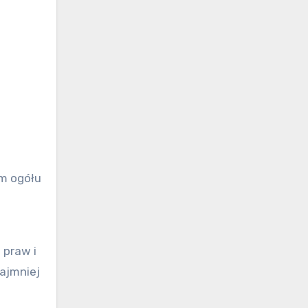
em ogółu
 praw i
ajmniej