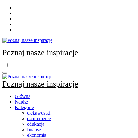
Skip
to
content
Poznaj nasze inspiracje
Poznaj nasze inspiracje
Główna
Napisz
Kategorie
ciekawostki
e-commerce
edukacja
finanse
ekonomia