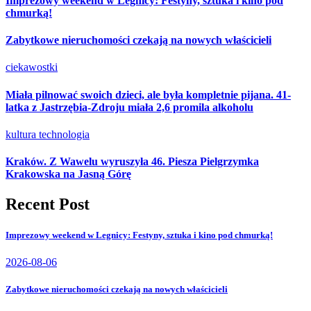
Imprezowy weekend w Legnicy: Festyny, sztuka i kino pod
chmurką!
Zabytkowe nieruchomości czekają na nowych właścicieli
ciekawostki
Miała pilnować swoich dzieci, ale była kompletnie pijana. 41-
latka z Jastrzębia-Zdroju miała 2,6 promila alkoholu
kultura
technologia
Kraków. Z Wawelu wyruszyła 46. Piesza Pielgrzymka
Krakowska na Jasną Górę
Recent Post
Imprezowy weekend w Legnicy: Festyny, sztuka i kino pod chmurką!
2026-08-06
Zabytkowe nieruchomości czekają na nowych właścicieli