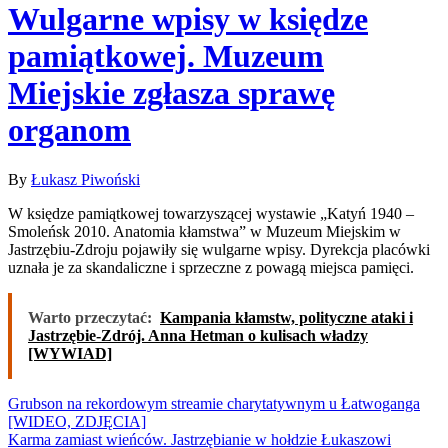
Wulgarne wpisy w księdze
pamiątkowej. Muzeum
Miejskie zgłasza sprawę
organom
By
Łukasz Piwoński
W księdze pamiątkowej towarzyszącej wystawie „Katyń 1940 –
Smoleńsk 2010. Anatomia kłamstwa” w Muzeum Miejskim w
Jastrzębiu‑Zdroju pojawiły się wulgarne wpisy. Dyrekcja placówki
uznała je za skandaliczne i sprzeczne z powagą miejsca pamięci.
Warto przeczytać:
Kampania kłamstw, polityczne ataki i
Jastrzębie-Zdrój. Anna Hetman o kulisach władzy
[WYWIAD]
Nawigacja
Grubson na rekordowym streamie charytatywnym u Łatwoganga
[WIDEO, ZDJĘCIA]
wpisu
Karma zamiast wieńców. Jastrzębianie w hołdzie Łukaszowi