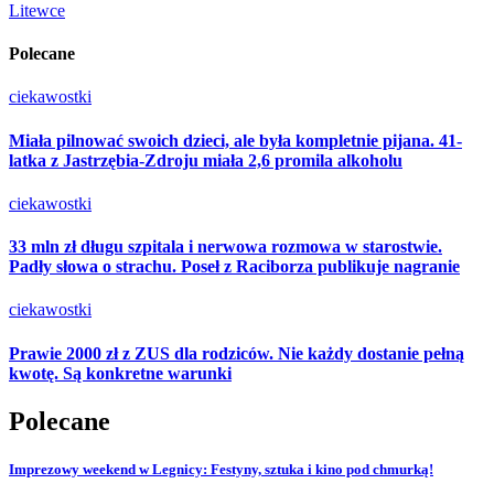
Litewce
Polecane
ciekawostki
Miała pilnować swoich dzieci, ale była kompletnie pijana. 41-
latka z Jastrzębia-Zdroju miała 2,6 promila alkoholu
ciekawostki
33 mln zł długu szpitala i nerwowa rozmowa w starostwie.
Padły słowa o strachu. Poseł z Raciborza publikuje nagranie
ciekawostki
Prawie 2000 zł z ZUS dla rodziców. Nie każdy dostanie pełną
kwotę. Są konkretne warunki
Polecane
Imprezowy weekend w Legnicy: Festyny, sztuka i kino pod chmurką!