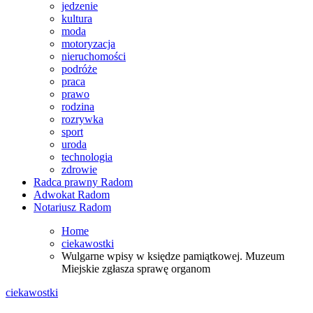
jedzenie
kultura
moda
motoryzacja
nieruchomości
podróże
praca
prawo
rodzina
rozrywka
sport
uroda
technologia
zdrowie
Radca prawny Radom
Adwokat Radom
Notariusz Radom
Home
ciekawostki
Wulgarne wpisy w księdze pamiątkowej. Muzeum
Miejskie zgłasza sprawę organom
ciekawostki