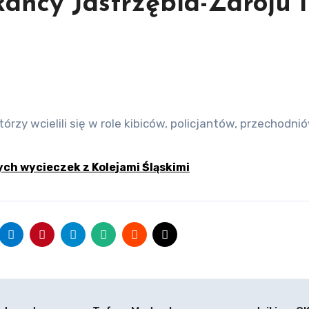
ańcy Jastrzębia-Zdroju i
órzy wcielili się w role kibiców, policjantów, przechodnió
ch wycieczek z Kolejami Śląskimi