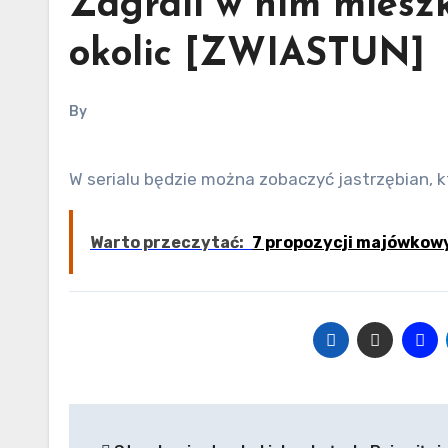
Zagrali w nim mieszk
okolic [ZWIASTUN]
By
W serialu będzie można zobaczyć jastrzębian, kt
Warto przeczytać:
7 propozycji majówkowy
Nawigacja