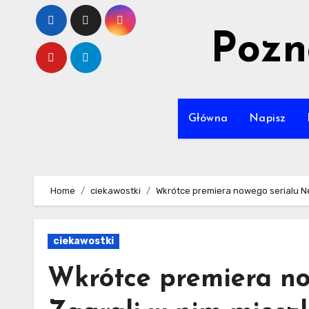
Skip
to
Pozn
content
Główna
Napisz
Home
ciekawostki
Wkrótce premiera nowego serialu Net
ciekawostki
Wkrótce premiera now