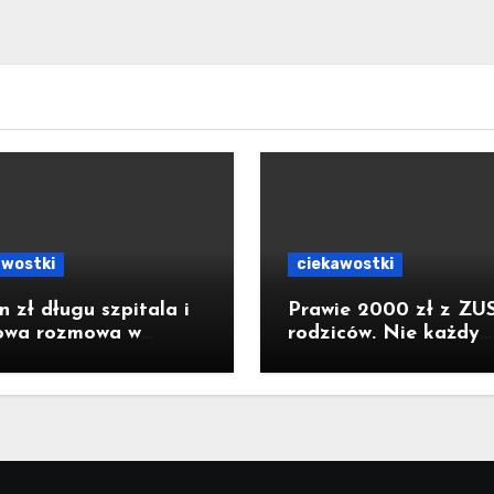
awostki
ciekawostki
n zł długu szpitala i
Prawie 2000 zł z ZUS
owa rozmowa w
rodziców. Nie każdy
stwie. Padły słowa o
dostanie pełną kwotę
hu. Poseł z Raciborza
konkretne warunki
kuje nagranie