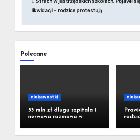
Strach w jastrzębskich szkołach. Pojawił si
wpisu
likwidacji – rodzice protestują
Polecane
ciekawostki
cieka
33 mln zł długu szpitala i
Prawi
nerwowa rozmowa w
rodzi
starostwie. Padły słowa o
dosta
strachu. Poseł z Raciborza
konkr
publikuje nagranie