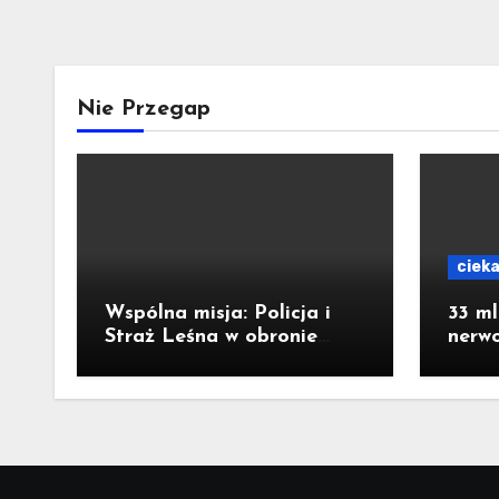
Nie Przegap
ciek
Wspólna misja: Policja i
33 ml
Straż Leśna w obronie
nerw
naszych lasów
staro
strac
publi