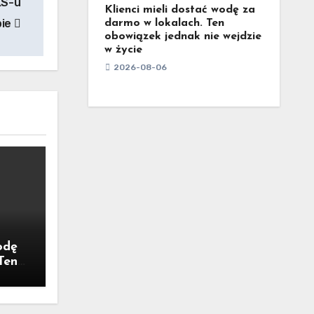
KS-u
Klienci mieli dostać wodę za
bie
darmo w lokalach. Ten
obowiązek jednak nie wejdzie
w życie
2026-08-06
odę
Ten