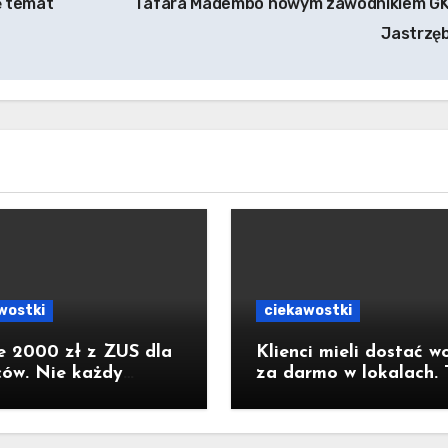
ę temat
Tafara Madembo nowym zawodnikiem G
Jastrzę
wostki
ciekawostki
e 2000 zł z ZUS dla
Klienci mieli dostać w
ców. Nie każdy
za darmo w lokalach. 
nie pełną kwotę. Są
obowiązek jednak nie
etne warunki
wejdzie w życie