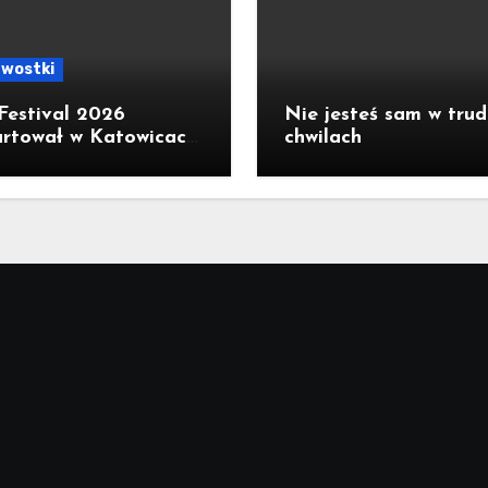
awostki
Festival 2026
Nie jesteś sam w tru
rtował w Katowicach.
chwilach
rowy spektakl The
ng Lips na otwarcie