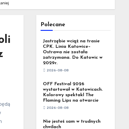
taniej
Polecane
oli
Jastrzębie wciąż na trasie
CPK. Linia Katowice–
z
Ostrawa nie została
zatrzymana. Do Katowic w
2029r.
2026-08-08
OFF Festival 2026
wystartował w Katowicach.
Kolorowy spektakl The
Flaming Lips na otwarcie
2026-08-08
w
m
Nie jesteś sam w trudnych
chwilach