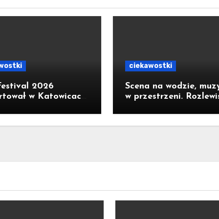
wostki
ciekawostki
estival 2026
Scena na wodzie, muz
rtował w Katowicach.
w przestrzeni. Rozlewi
owy spektakl The
Dźwięków zachwyciło
ng Lips na otwarcie