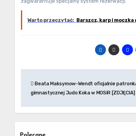
zagwarantuje specjalny system rezerwacji.
Warto przeczytać:
Barszcz, karp i moczka
Nawigacja
Beata Maksymow-Wendt oficjalnie patronką
wpisu
gimnastycznej Judo Koka w MOSiR [ZDJĘCIA]
Polecane