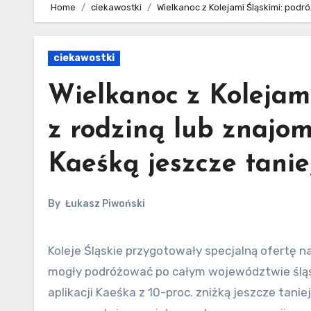
Home
ciekawostki
Wielkanoc z Kolejami Śląskimi: podró
ciekawostki
Wielkanoc z Kolejami
z rodziną lub znajom
Kaeśką jeszcze tanie
By
Łukasz Piwoński
Koleje Śląskie przygotowały specjalną ofertę na wielkanocny weekend. Od 19 do 21 kwietnia trzy osoby będą
mogły podróżować po całym województwie śląskim
aplikacji Kaeśka z 10-proc. zniżką jeszcze ta