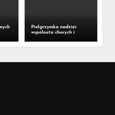
dnych
Pielgrzymka nadziei:
wspólnota chorych i
niepełnosprawnych w
Tyńcu Legnickim