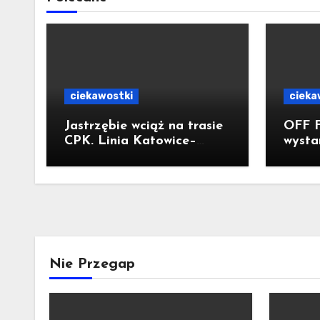
ciekawostki
cieka
Jastrzębie wciąż na trasie
OFF F
CPK. Linia Katowice–
wysta
Ostrawa nie została
Kolor
zatrzymana. Do Katowic w
Flami
2029r.
Nie Przegap