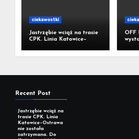
ciekawostki
ciek
Jastrzębie wciąż na trasie
OFF 
CPK. Linia Katowice–
wysta
Ostrawa nie została
Kolo
zatrzymana. Do Katowic w
Flami
2029r.
Recent Post
Jastrzębie wciąż na
trasie CPK. Linia
Katowice–Ostrawa
nie została
zatrzymana. Do