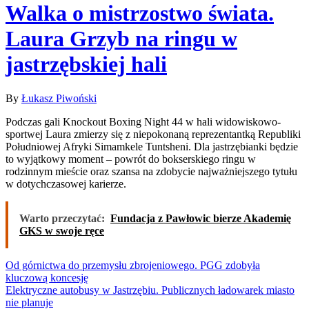
Walka o mistrzostwo świata.
Laura Grzyb na ringu w
jastrzębskiej hali
By
Łukasz Piwoński
Podczas gali Knockout Boxing Night 44 w hali widowiskowo-
sportwej Laura zmierzy się z niepokonaną reprezentantką Republiki
Południowej Afryki Simamkele Tuntsheni. Dla jastrzębianki będzie
to wyjątkowy moment – powrót do bokserskiego ringu w
rodzinnym mieście oraz szansa na zdobycie najważniejszego tytułu
w dotychczasowej karierze.
Warto przeczytać:
Fundacja z Pawłowic bierze Akademię
GKS w swoje ręce
Nawigacja
Od górnictwa do przemysłu zbrojeniowego. PGG zdobyła
kluczową koncesję
wpisu
Elektryczne autobusy w Jastrzębiu. Publicznych ładowarek miasto
nie planuje